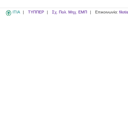
ITIA
ΤΥΠΠΕΡ
Σχ. Πολ. Μηχ. ΕΜΠ
Επικοινωνία:
filot