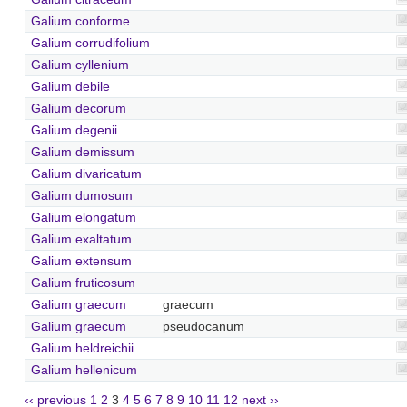
Galium conforme
Galium corrudifolium
Galium cyllenium
Galium debile
Galium decorum
Galium degenii
Galium demissum
Galium divaricatum
Galium dumosum
Galium elongatum
Galium exaltatum
Galium extensum
Galium fruticosum
Galium graecum
graecum
Galium graecum
pseudocanum
Galium heldreichii
Galium hellenicum
‹‹ previous
1
2
3
4
5
6
7
8
9
10
11
12
next ››