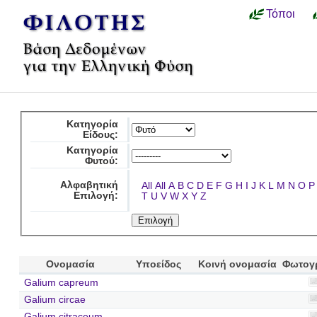
Τόποι
Κατηγορία
Είδους:
Κατηγορία
Φυτού:
Αλφαβητική
All
All
A
B
C
D
E
F
G
H
I
J
K
L
M
N
O
P
Επιλογή:
T
U
V
W
X
Y
Z
Ονομασία
Υποείδος
Κοινή ονομασία
Φωτογ
Galium capreum
Galium circae
Galium citraceum