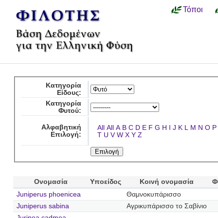
Τόποι
Κατηγορία
Είδους:
Κατηγορία
Φυτού:
Αλφαβητική
All
All
A
B
C
D
E
F
G
H
I
J
K
L
M
N
O
P
Επιλογή:
T
U
V
W
X
Y
Z
Ονομασία
Υποείδος
Κοινή ονομασία
Φ
Juniperus phoenicea
Θαμνοκυπάρισσο
Juniperus sabina
Αγρικυπάρισσο το Σαβίνιο
Jurinea cadmea