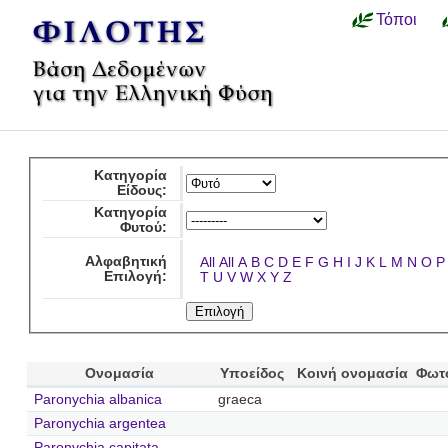
Τόποι
Κατηγορία
Είδους:
Κατηγορία
Φυτού:
Αλφαβητική
All
All
A
B
C
D
E
F
G
H
I
J
K
L
M
N
O
P
Επιλογή:
T
U
V
W
X
Y
Z
Ονομασία
Υποείδος
Κοινή ονομασία
Φωτ
Paronychia albanica
graeca
Paronychia argentea
Paronychia capitata