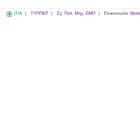
ITIA
ΤΥΠΠΕΡ
Σχ. Πολ. Μηχ. ΕΜΠ
Επικοινωνία:
filot