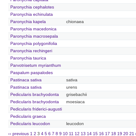
Paronychia cephalotes
Paronychia echinulata
Paronychia kapela
chionaea
Paronychia macedonica
Paronychia macrosepala
Paronychia polygonifolia
Paronychia rechingeri
Paronychia taurica
Parvotrisetum myrianthum
Paspalum paspalodes
Pastinaca sativa
sativa
Pastinaca sativa
urens
Pedicularis brachyodonta
grisebachii
Pedicularis brachyodonta
moesiaca
Pedicularis friderici-augusti
Pedicularis graeca
Pedicularis leucodon
leucodon
‹‹ previous
1
2
3
4
5
6
7
8
9
10
11
12
13
14
15
16
17
18
19
20
21