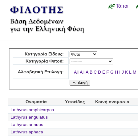
Τόποι
Κατηγορία Είδους:
Κατηγορία Φυτού:
Αλφαβητική Επιλογή:
All
All
A
B
C
D
E
F
G
H
I
J
K
L
M
Ονομασία
Υποείδος
Κοινή ονομασία
Lathyrus amphicarpos
Lathyrus angulatus
Lathyrus annuus
Lathyrus aphaca