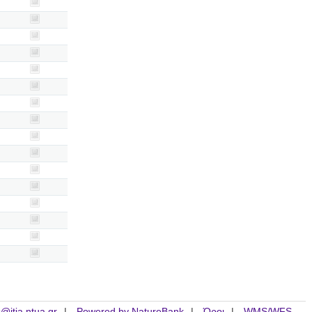
is@itia.ntua.gr
Powered by NatureBank
Όροι
WMS/WFS