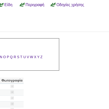
Είδη
Περιγραφή
Οδηγίες χρήσης
N
O
P
Q
R
S
T
U
V
W
X
Y
Z
Φωτογραφία