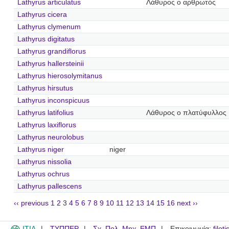
Lathyrus articulatus
Λάθυρος ο αρθρωτός
Lathyrus cicera
Lathyrus clymenum
Lathyrus digitatus
Lathyrus grandiflorus
Lathyrus hallersteinii
Lathyrus hierosolymitanus
Lathyrus hirsutus
Lathyrus inconspicuus
Lathyrus latifolius
Λάθυρος ο πλατύφυλλος
Lathyrus laxiflorus
Lathyrus neurolobus
Lathyrus niger
niger
Lathyrus nissolia
Lathyrus ochrus
Lathyrus pallescens
‹‹ previous
1
2
3
4
5
6
7
8
9
10
11
12
13
14
15
16
next ››
ITIA
ΤΥΠΠΕΡ
Σχ. Πολ. Μηχ. ΕΜΠ
Επικοινωνία:
filot