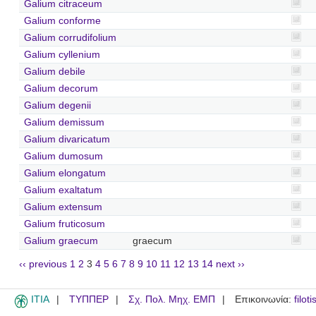
Galium citraceum
Galium conforme
Galium corrudifolium
Galium cyllenium
Galium debile
Galium decorum
Galium degenii
Galium demissum
Galium divaricatum
Galium dumosum
Galium elongatum
Galium exaltatum
Galium extensum
Galium fruticosum
Galium graecum
graecum
‹‹ previous
1
2
3
4
5
6
7
8
9
10
11
12
13
14
next ››
ITIA
ΤΥΠΠΕΡ
Σχ. Πολ. Μηχ. ΕΜΠ
Επικοινωνία:
filot