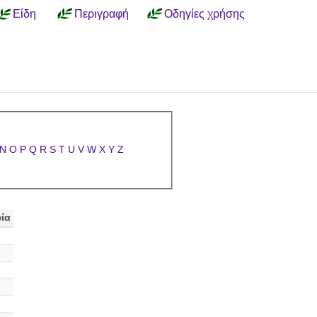
Είδη
Περιγραφή
Οδηγίες χρήσης
N
O
P
Q
R
S
T
U
V
W
X
Y
Z
ία