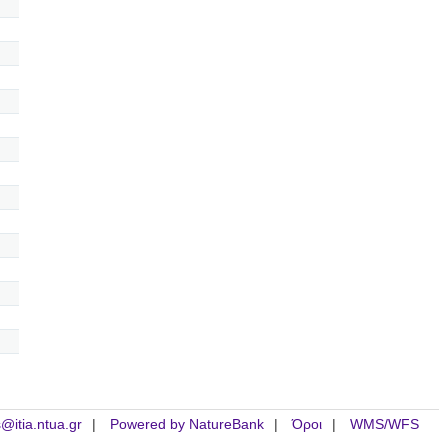
is@itia.ntua.gr
Powered by NatureBank
Όροι
WMS/WFS