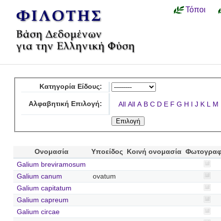
Τόποι
Κατηγορία Είδους:
Αλφαβητική Επιλογή:
All
All
A
B
C
D
E
F
G
H
I
J
K
L
M
Ονομασία
Υποείδος
Κοινή ονομασία
Φωτογραφ
Galium breviramosum
Galium canum
ovatum
Galium capitatum
Galium capreum
Galium circae