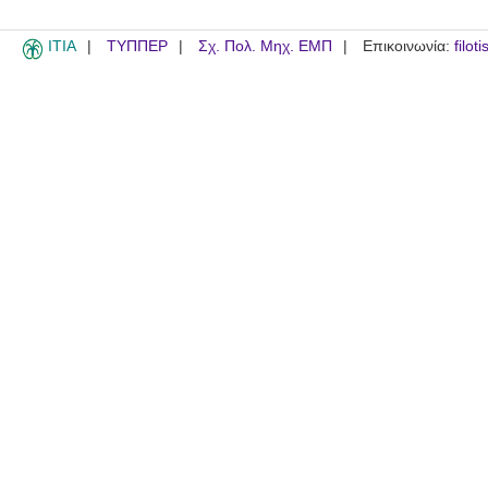
ITIA
ΤΥΠΠΕΡ
Σχ. Πολ. Μηχ. ΕΜΠ
Επικοινωνία:
filot