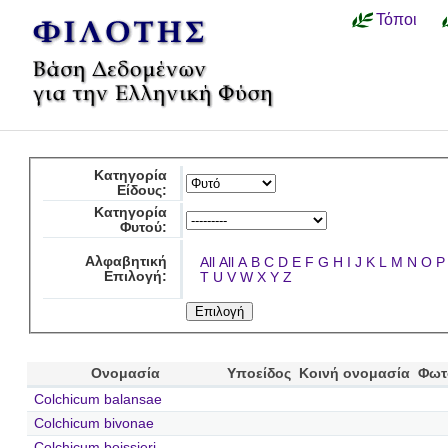
Τόποι
Κατηγορία
Είδους:
Κατηγορία
Φυτού:
Αλφαβητική
All
All
A
B
C
D
E
F
G
H
I
J
K
L
M
N
O
P
Επιλογή:
T
U
V
W
X
Y
Z
Ονομασία
Υποείδος
Κοινή ονομασία
Φωτ
Colchicum balansae
Colchicum bivonae
Colchicum boissieri