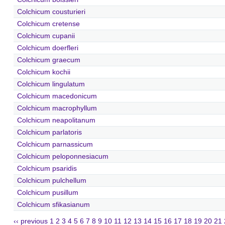
Colchicum cousturieri
Colchicum cretense
Colchicum cupanii
Colchicum doerfleri
Colchicum graecum
Colchicum kochii
Colchicum lingulatum
Colchicum macedonicum
Colchicum macrophyllum
Colchicum neapolitanum
Colchicum parlatoris
Colchicum parnassicum
Colchicum peloponnesiacum
Colchicum psaridis
Colchicum pulchellum
Colchicum pusillum
Colchicum sfikasianum
‹‹ previous
1
2
3
4
5
6
7
8
9
10
11
12
13
14
15
16
17
18
19
20
21