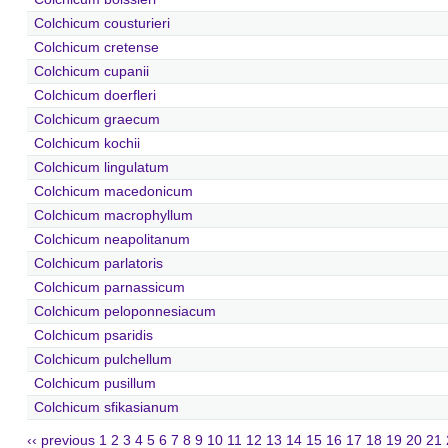
Colchicum cousturieri
Colchicum cretense
Colchicum cupanii
Colchicum doerfleri
Colchicum graecum
Colchicum kochii
Colchicum lingulatum
Colchicum macedonicum
Colchicum macrophyllum
Colchicum neapolitanum
Colchicum parlatoris
Colchicum parnassicum
Colchicum peloponnesiacum
Colchicum psaridis
Colchicum pulchellum
Colchicum pusillum
Colchicum sfikasianum
‹‹ previous
1
2
3
4
5
6
7
8
9
10
11
12
13
14
15
16
17
18
19
20
21