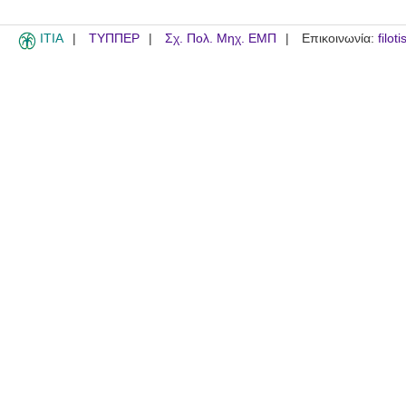
ITIA
ΤΥΠΠΕΡ
Σχ. Πολ. Μηχ. ΕΜΠ
Επικοινωνία:
filot