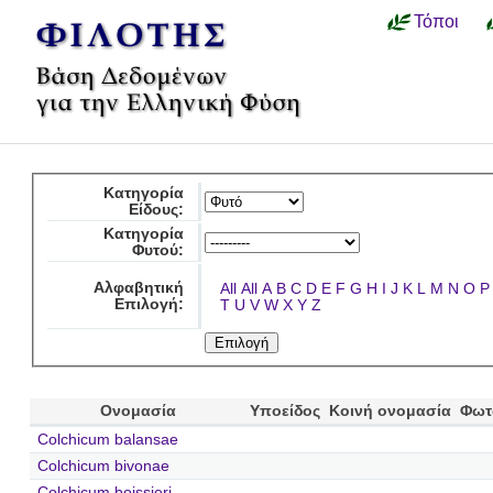
Τόποι
Κατηγορία
Είδους:
Κατηγορία
Φυτού:
Αλφαβητική
All
All
A
B
C
D
E
F
G
H
I
J
K
L
M
N
O
P
Επιλογή:
T
U
V
W
X
Y
Z
Ονομασία
Υποείδος
Κοινή ονομασία
Φωτ
Colchicum balansae
Colchicum bivonae
Colchicum boissieri