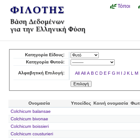
Τόποι
Κατηγορία Είδους:
Κατηγορία Φυτού:
Αλφαβητική Επιλογή:
All
All
A
B
C
D
E
F
G
H
I
J
K
L
M
Ονομασία
Υποείδος
Κοινή ονομασία
Φωτ
Colchicum balansae
Colchicum bivonae
Colchicum boissieri
Colchicum cousturieri