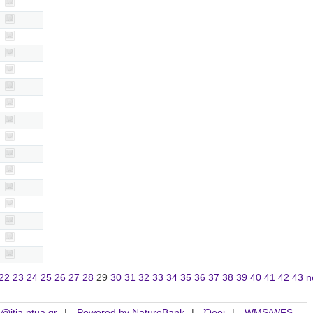
22
23
24
25
26
27
28
29
30
31
32
33
34
35
36
37
38
39
40
41
42
43
n
is@itia.ntua.gr
Powered by NatureBank
Όροι
WMS/WFS