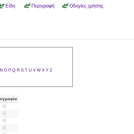
Είδη
Περιγραφή
Οδηγίες χρήσης
N
O
P
Q
R
S
T
U
V
W
X
Y
Z
ογραφία