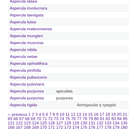
Asperula idaea
Asperula involucrara
Asperula laevigata
Asperula lutea
Asperula malevonensis
Asperula mungieri
Asperula muscosa
Asperula nitida
Asperula oetae
Asperula ophiolithica
Asperula pinifolia
Asperula pubescens
Asperula pulvinaris
Asperula purpurea
apiculata
Asperula purpurea
purpurea
Asperula rigida
Ασπέρουλα η τραχεία
‹‹ previous
1
2
3
4
5
6
7
8
9
10
11
12
13
14
15
16
17
18
19
20
21
65
66
67
68
69
70
71
72
73
74
75
76
77
78
79
80
81
82
83
84
85
121
122
123
124
125
126
127
128
129
130
131
132
133
134
135
166
167
168
169
170
171
172
173
174
175
176
177
178
179
180