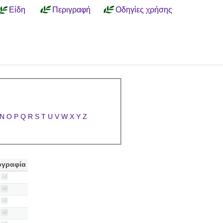
Είδη
Περιγραφή
Οδηγίες χρήσης
N
O
P
Q
R
S
T
U
V
W
X
Y
Z
γραφία