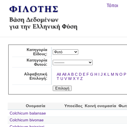
Τόποι
Κατηγορία
Είδους:
Κατηγορία
Φυτού:
Αλφαβητική
All
All
A
B
C
D
E
F
G
H
I
J
K
L
M
N
O
P
Επιλογή:
T
U
V
W
X
Y
Z
Ονομασία
Υποείδος
Κοινή ονομασία
Φωτ
Colchicum balansae
Colchicum bivonae
Colchicum boissieri