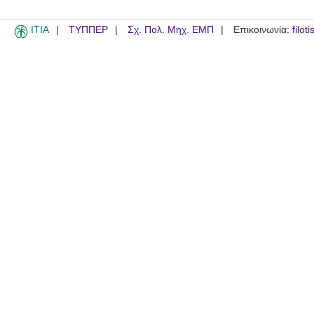
ITIA
ΤΥΠΠΕΡ
Σχ. Πολ. Μηχ. ΕΜΠ
Επικοινωνία:
filot