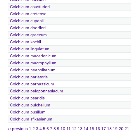
Colchicum cousturieri
Colchicum cretense
Colchicum cupanii
Colchicum doerfleri
Colchicum graecum
Colchicum kochii
Colchicum lingulatum
Colchicum macedonicum
Colchicum macrophyllum
Colchicum neapolitanum
Colchicum parlatoris
Colchicum parnassicum
Colchicum peloponnesiacum
Colchicum psaridis
Colchicum pulchellum
Colchicum pusillum
Colchicum sfikasianum
‹‹ previous
1
2
3
4
5
6
7
8
9
10
11
12
13
14
15
16
17
18
19
20
21