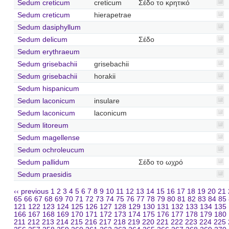
Sedum creticum
creticum
Σέδο το κρητικό
Sedum creticum
hierapetrae
Sedum dasiphyllum
Sedum delicum
Σέδο
Sedum erythraeum
Sedum grisebachii
grisebachii
Sedum grisebachii
horakii
Sedum hispanicum
Sedum laconicum
insulare
Sedum laconicum
laconicum
Sedum litoreum
Sedum magellense
Sedum ochroleucum
Sedum pallidum
Σέδο το ωχρό
Sedum praesidis
‹‹ previous
1
2
3
4
5
6
7
8
9
10
11
12
13
14
15
16
17
18
19
20
21
65
66
67
68
69
70
71
72
73
74
75
76
77
78
79
80
81
82
83
84
85
121
122
123
124
125
126
127
128
129
130
131
132
133
134
135
166
167
168
169
170
171
172
173
174
175
176
177
178
179
180
211
212
213
214
215
216
217
218
219
220
221
222
223
224
225