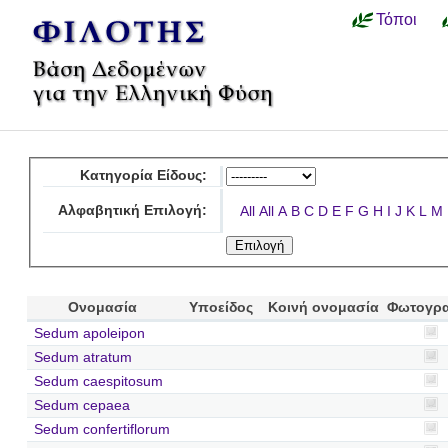
Τόποι
Κατηγορία Είδους:
Αλφαβητική Επιλογή:
All
All
A
B
C
D
E
F
G
H
I
J
K
L
M
Ονομασία
Υποείδος
Κοινή ονομασία
Φωτογρ
Sedum apoleipon
Sedum atratum
Sedum caespitosum
Sedum cepaea
Sedum confertiflorum