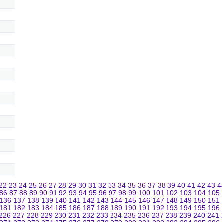
22
23
24
25
26
27
28
29
30
31
32
33
34
35
36
37
38
39
40
41
42
43
4
86
87
88
89
90
91
92
93
94
95
96
97
98
99
100
101
102
103
104
105
136
137
138
139
140
141
142
143
144
145
146
147
148
149
150
151
181
182
183
184
185
186
187
188
189
190
191
192
193
194
195
196
226
227
228
229
230
231
232
233
234
235
236
237
238
239
240
241