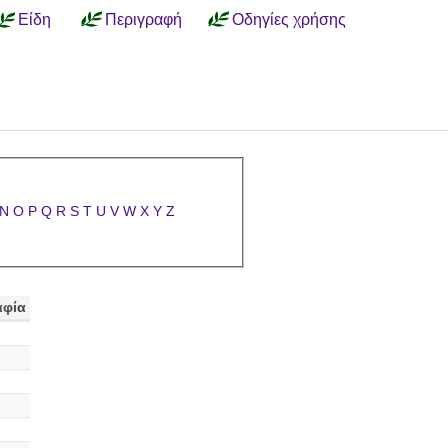
Είδη
Περιγραφή
Οδηγίες χρήσης
N
O
P
Q
R
S
T
U
V
W
X
Y
Z
αφία