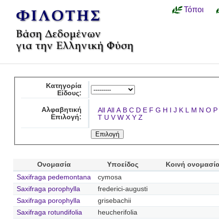
Τόποι
Κατηγορία
Είδους:
Αλφαβητική
All
All
A
B
C
D
E
F
G
H
I
J
K
L
M
N
O
P
Επιλογή:
T
U
V
W
X
Y
Z
Ονομασία
Υποείδος
Κοινή ονομασί
Saxifraga pedemontana
cymosa
Saxifraga porophylla
frederici-augusti
Saxifraga porophylla
grisebachii
Saxifraga rotundifolia
heucherifolia