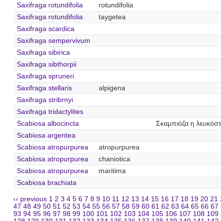
Saxifraga rotundifolia
rotundifolia
Saxifraga rotundifolia
taygetea
Saxifraga scardica
Saxifraga sempervivum
Saxifraga sibirica
Saxifraga sibthorpii
Saxifraga spruneri
Saxifraga stellaris
alpigena
Saxifraga stribrnyi
Saxifraga tridactylites
Scabiosa albocincta
Σκαμπιόζα η λευκόστ
Scabiosa argentea
Scabiosa atropurpurea
atropurpurea
Scabiosa atropurpurea
chaniotica
Scabiosa atropurpurea
maritima
Scabiosa brachiata
‹‹ previous
1
2
3
4
5
6
7
8
9
10
11
12
13
14
15
16
17
18
19
20
21
47
48
49
50
51
52
53
54
55
56
57
58
59
60
61
62
63
64
65
66
67
93
94
95
96
97
98
99
100
101
102
103
104
105
106
107
108
109