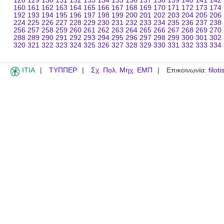
128
129
130
131
132
133
134
135
136
137
138
139
140
141
142
160
161
162
163
164
165
166
167
168
169
170
171
172
173
174
192
193
194
195
196
197
198
199
200
201
202
203
204
205
206
224
225
226
227
228
229
230
231
232
233
234
235
236
237
238
256
257
258
259
260
261
262
263
264
265
266
267
268
269
270
288
289
290
291
292
293
294
295
296
297
298
299
300
301
302
320
321
322
323
324
325
326
327
328
329
330
331
332
333
334
ITIA
ΤΥΠΠΕΡ
Σχ. Πολ. Μηχ. ΕΜΠ
Επικοινωνία:
filot