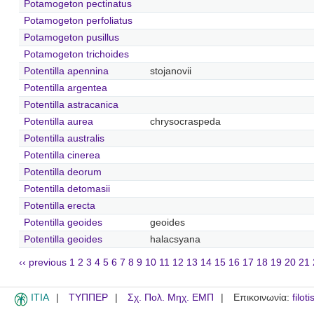
Potamogeton pectinatus
Potamogeton perfoliatus
Potamogeton pusillus
Potamogeton trichoides
Potentilla apennina
stojanovii
Potentilla argentea
Potentilla astracanica
Potentilla aurea
chrysocraspeda
Potentilla australis
Potentilla cinerea
Potentilla deorum
Potentilla detomasii
Potentilla erecta
Potentilla geoides
geoides
Potentilla geoides
halacsyana
‹‹ previous
1
2
3
4
5
6
7
8
9
10
11
12
13
14
15
16
17
18
19
20
21
ITIA
ΤΥΠΠΕΡ
Σχ. Πολ. Μηχ. ΕΜΠ
Επικοινωνία:
filot