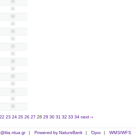
22
23
24
25
26
27
28
29
30
31
32
33
34
next ››
is@itia.ntua.gr
Powered by NatureBank
Όροι
WMS/WFS