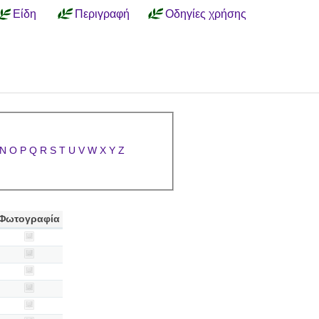
Είδη
Περιγραφή
Οδηγίες χρήσης
N
O
P
Q
R
S
T
U
V
W
X
Y
Z
Φωτογραφία