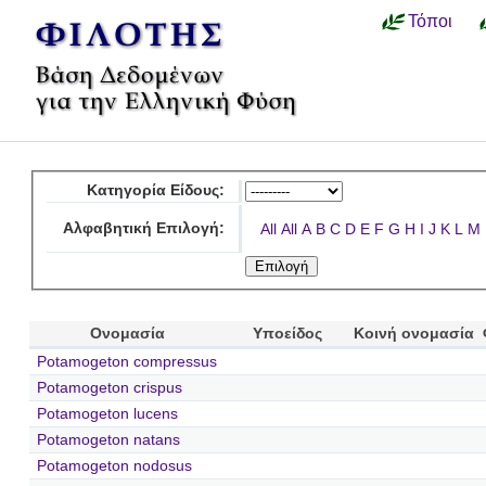
Τόποι
Κατηγορία Είδους:
Αλφαβητική Επιλογή:
All
All
A
B
C
D
E
F
G
H
I
J
K
L
M
Ονομασία
Υποείδος
Κοινή ονομασία
Potamogeton compressus
Potamogeton crispus
Potamogeton lucens
Potamogeton natans
Potamogeton nodosus