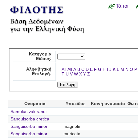
Τόποι
Κατηγορία
Είδους:
Αλφαβητική
All
All
A
B
C
D
E
F
G
H
I
J
K
L
M
N
O
P
Επιλογή:
T
U
V
W
X
Y
Z
Ονομασία
Υποείδος
Κοινή ονομασία
Φωτ
Samolus valerandi
Sanguisorba cretica
Sanguisorba minor
magnolii
Sanguisorba minor
muricata