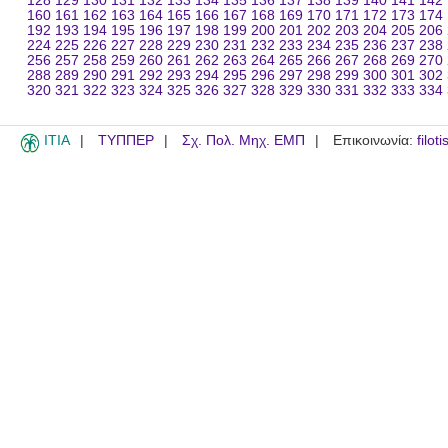
128
129
130
131
132
133
134
135
136
137
138
139
140
141
142
160
161
162
163
164
165
166
167
168
169
170
171
172
173
174
192
193
194
195
196
197
198
199
200
201
202
203
204
205
206
224
225
226
227
228
229
230
231
232
233
234
235
236
237
238
256
257
258
259
260
261
262
263
264
265
266
267
268
269
270
288
289
290
291
292
293
294
295
296
297
298
299
300
301
302
320
321
322
323
324
325
326
327
328
329
330
331
332
333
334
ITIA
ΤΥΠΠΕΡ
Σχ. Πολ. Μηχ. ΕΜΠ
Επικοινωνία:
filot