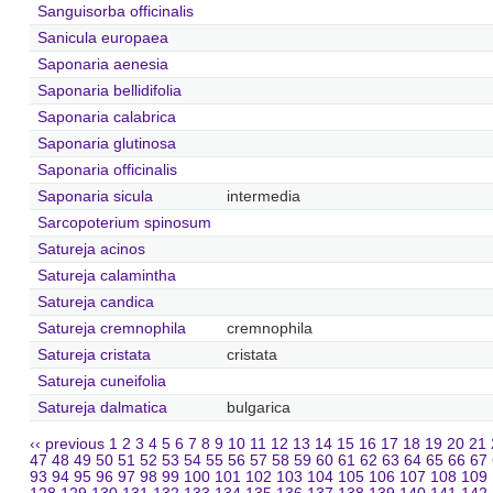
Sanguisorba officinalis
Sanicula europaea
Saponaria aenesia
Saponaria bellidifolia
Saponaria calabrica
Saponaria glutinosa
Saponaria officinalis
Saponaria sicula
intermedia
Sarcopoterium spinosum
Satureja acinos
Satureja calamintha
Satureja candica
Satureja cremnophila
cremnophila
Satureja cristata
cristata
Satureja cuneifolia
Satureja dalmatica
bulgarica
‹‹ previous
1
2
3
4
5
6
7
8
9
10
11
12
13
14
15
16
17
18
19
20
21
47
48
49
50
51
52
53
54
55
56
57
58
59
60
61
62
63
64
65
66
67
93
94
95
96
97
98
99
100
101
102
103
104
105
106
107
108
109