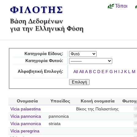
Τόποι
Κατηγορία Είδους:
Κατηγορία Φυτού:
Αλφαβητική Επιλογή:
All
All
A
B
C
D
E
F
G
H
I
J
K
L
M
Ονομασία
Υποείδος
Κοινή ονομασία
Φωτογ
Vicia palaestina
Βίκος της Παλαιστίνης
Vicia pannonica
pannonica
Vicia pannonica
striata
Vicia peregrina