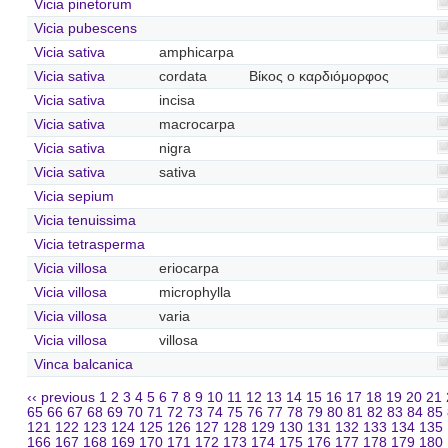
Vicia pinetorum
Vicia pubescens
Vicia sativa
amphicarpa
Vicia sativa
cordata
Βίκος ο καρδιόμορφος
Vicia sativa
incisa
Vicia sativa
macrocarpa
Vicia sativa
nigra
Vicia sativa
sativa
Vicia sepium
Vicia tenuissima
Vicia tetrasperma
Vicia villosa
eriocarpa
Vicia villosa
microphylla
Vicia villosa
varia
Vicia villosa
villosa
Vinca balcanica
‹‹ previous
1
2
3
4
5
6
7
8
9
10
11
12
13
14
15
16
17
18
19
20
21
65
66
67
68
69
70
71
72
73
74
75
76
77
78
79
80
81
82
83
84
85
121
122
123
124
125
126
127
128
129
130
131
132
133
134
135
166
167
168
169
170
171
172
173
174
175
176
177
178
179
180