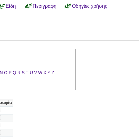
Είδη
Περιγραφή
Οδηγίες χρήσης
N
O
P
Q
R
S
T
U
V
W
X
Y
Z
ραφία