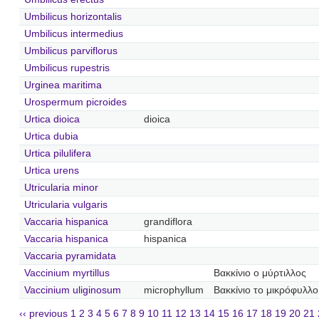
Umbilicus horizontalis
Umbilicus intermedius
Umbilicus parviflorus
Umbilicus rupestris
Urginea maritima
Urospermum picroides
Urtica dioica
dioica
Urtica dubia
Urtica pilulifera
Urtica urens
Utricularia minor
Utricularia vulgaris
Vaccaria hispanica
grandiflora
Vaccaria hispanica
hispanica
Vaccaria pyramidata
Vaccinium myrtillus
Βακκίνιο ο μύρτιλλος
Vaccinium uliginosum
microphyllum
Βακκίνιο το μικρόφυλλο
‹‹ previous
1
2
3
4
5
6
7
8
9
10
11
12
13
14
15
16
17
18
19
20
21