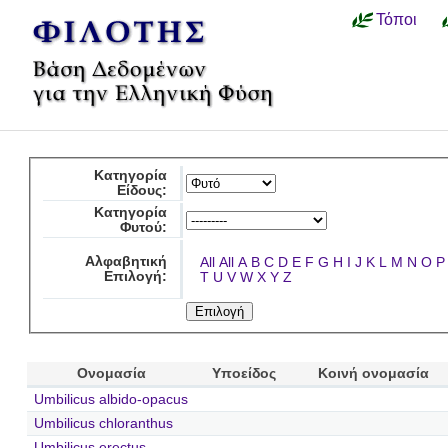
Τόποι
Κατηγορία
Είδους:
Κατηγορία
Φυτού:
Αλφαβητική
All
All
A
B
C
D
E
F
G
H
I
J
K
L
M
N
O
P
Επιλογή:
T
U
V
W
X
Y
Z
Ονομασία
Υποείδος
Κοινή ονομασία
Umbilicus albido-opacus
Umbilicus chloranthus
Umbilicus erectus