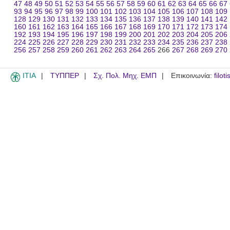
47
48
49
50
51
52
53
54
55
56
57
58
59
60
61
62
63
64
65
66
67
93
94
95
96
97
98
99
100
101
102
103
104
105
106
107
108
109
128
129
130
131
132
133
134
135
136
137
138
139
140
141
142
160
161
162
163
164
165
166
167
168
169
170
171
172
173
174
192
193
194
195
196
197
198
199
200
201
202
203
204
205
206
224
225
226
227
228
229
230
231
232
233
234
235
236
237
238
256
257
258
259
260
261
262
263
264
265
266
267
268
269
270
ITIA
ΤΥΠΠΕΡ
Σχ. Πολ. Μηχ. ΕΜΠ
Επικοινωνία:
filot