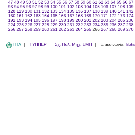
47
48
49
50
51
52
53
54
55
56
57
58
59
60
61
62
63
64
65
66
67
93
94
95
96
97
98
99
100
101
102
103
104
105
106
107
108
109
128
129
130
131
132
133
134
135
136
137
138
139
140
141
142
160
161
162
163
164
165
166
167
168
169
170
171
172
173
174
192
193
194
195
196
197
198
199
200
201
202
203
204
205
206
224
225
226
227
228
229
230
231
232
233
234
235
236
237
238
256
257
258
259
260
261
262
263
264
265
266
267
268
269
270
ITIA
ΤΥΠΠΕΡ
Σχ. Πολ. Μηχ. ΕΜΠ
Επικοινωνία:
filot