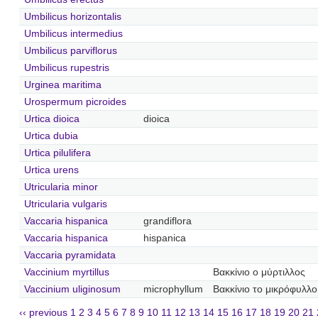
Umbilicus horizontalis
Umbilicus intermedius
Umbilicus parviflorus
Umbilicus rupestris
Urginea maritima
Urospermum picroides
Urtica dioica
dioica
Urtica dubia
Urtica pilulifera
Urtica urens
Utricularia minor
Utricularia vulgaris
Vaccaria hispanica
grandiflora
Vaccaria hispanica
hispanica
Vaccaria pyramidata
Vaccinium myrtillus
Βακκίνιο ο μύρτιλλος
Vaccinium uliginosum
microphyllum
Βακκίνιο το μικρόφυλλο
‹‹ previous
1
2
3
4
5
6
7
8
9
10
11
12
13
14
15
16
17
18
19
20
21