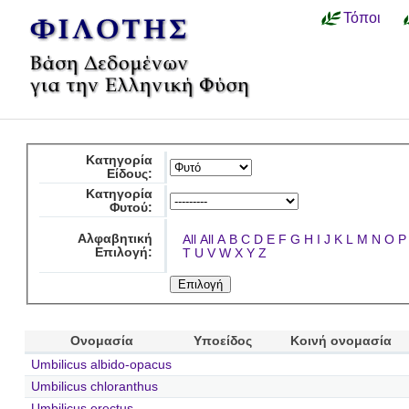
Τόποι
Κατηγορία
Είδους:
Κατηγορία
Φυτού:
Αλφαβητική
All
All
A
B
C
D
E
F
G
H
I
J
K
L
M
N
O
P
Επιλογή:
T
U
V
W
X
Y
Z
Ονομασία
Υποείδος
Κοινή ονομασία
Umbilicus albido-opacus
Umbilicus chloranthus
Umbilicus erectus