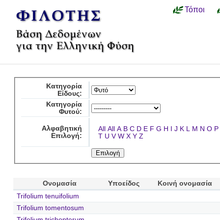
Τόποι
Κατηγορία
Είδους:
Κατηγορία
Φυτού:
Αλφαβητική
All
All
A
B
C
D
E
F
G
H
I
J
K
L
M
N
O
P
Επιλογή:
T
U
V
W
X
Y
Z
Ονομασία
Υποείδος
Κοινή ονομασία
Trifolium tenuifolium
Trifolium tomentosum
Trifolium trichopterum