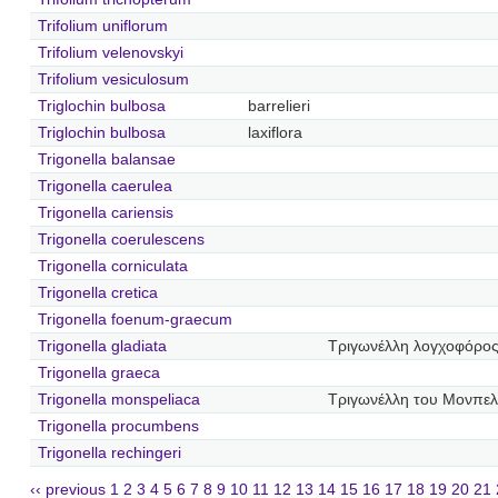
Trifolium uniflorum
Trifolium velenovskyi
Trifolium vesiculosum
Triglochin bulbosa
barrelieri
Triglochin bulbosa
laxiflora
Trigonella balansae
Trigonella caerulea
Trigonella cariensis
Trigonella coerulescens
Trigonella corniculata
Trigonella cretica
Trigonella foenum-graecum
Trigonella gladiata
Τριγωνέλλη λογχοφόρο
Trigonella graeca
Trigonella monspeliaca
Τριγωνέλλη του Μονπελ
Trigonella procumbens
Trigonella rechingeri
‹‹ previous
1
2
3
4
5
6
7
8
9
10
11
12
13
14
15
16
17
18
19
20
21