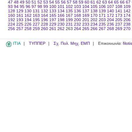
47
48
49
50
51
52
53
54
55
56
57
58
59
60
61
62
63
64
65
66
67
93
94
95
96
97
98
99
100
101
102
103
104
105
106
107
108
109
128
129
130
131
132
133
134
135
136
137
138
139
140
141
142
160
161
162
163
164
165
166
167
168
169
170
171
172
173
174
192
193
194
195
196
197
198
199
200
201
202
203
204
205
206
224
225
226
227
228
229
230
231
232
233
234
235
236
237
238
256
257
258
259
260
261
262
263
264
265
266
267
268
269
270
ITIA
ΤΥΠΠΕΡ
Σχ. Πολ. Μηχ. ΕΜΠ
Επικοινωνία:
filot