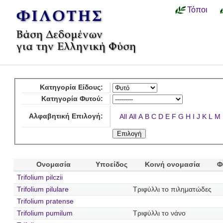
Τόποι
Κατηγορία Είδους:
Κατηγορία Φυτού:
Αλφαβητική Επιλογή:
All
All
A
B
C
D
E
F
G
H
I
J
K
L
M
Ονομασία
Υποείδος
Κοινή ονομασία
Φ
Trifolium pilczii
Trifolium pilulare
Τριφύλλι το πιληματώδες
Trifolium pratense
Trifolium pumilum
Τριφύλλι το νάνο