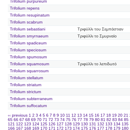
Trifolium purpureum
Trifolium repens
Trifolium resupinatum
Trifolium scabrum
Trifolium sebastiani
Τριφύλλι του Σεμπάστιαν
Trifolium smyrnaeum
Τριφύλλι το Σμυρναίο
Trifolium spadiceum
Trifolium speciosum
Trifolium spumosum
Trifolium squamosum
Τριφύλλι το λεπιδωτό
Trifolium squarrosum
Trifolium stellatum
Trifolium striatum
Trifolium strictum
Trifolium subterraneum
Trifolium suffocatum
‹‹ previous
1
2
3
4
5
6
7
8
9
10
11
12
13
14
15
16
17
18
19
20
21
65
66
67
68
69
70
71
72
73
74
75
76
77
78
79
80
81
82
83
84
85
121
122
123
124
125
126
127
128
129
130
131
132
133
134
135
166
167
168
169
170
171
172
173
174
175
176
177
178
179
180