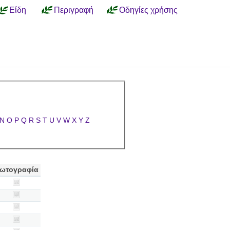
Είδη
Περιγραφή
Οδηγίες χρήσης
N
O
P
Q
R
S
T
U
V
W
X
Y
Z
ωτογραφία