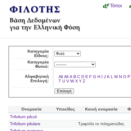
Τόποι
Κατηγορία
Είδους:
Κατηγορία
Φυτού:
Αλφαβητική
All
All
A
B
C
D
E
F
G
H
I
J
K
L
M
N
O
P
Επιλογή:
T
U
V
W
X
Y
Z
Ονομασία
Υποείδος
Κοινή ονομασία
Φ
Trifolium pilczii
Trifolium pilulare
Τριφύλλι το πιληματώδες
Trifolium pratense