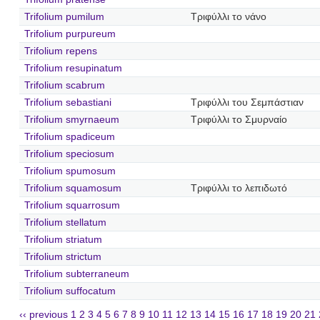
Trifolium pumilum
Τριφύλλι το νάνο
Trifolium purpureum
Trifolium repens
Trifolium resupinatum
Trifolium scabrum
Trifolium sebastiani
Τριφύλλι του Σεμπάστιαν
Trifolium smyrnaeum
Τριφύλλι το Σμυρναίο
Trifolium spadiceum
Trifolium speciosum
Trifolium spumosum
Trifolium squamosum
Τριφύλλι το λεπιδωτό
Trifolium squarrosum
Trifolium stellatum
Trifolium striatum
Trifolium strictum
Trifolium subterraneum
Trifolium suffocatum
‹‹ previous
1
2
3
4
5
6
7
8
9
10
11
12
13
14
15
16
17
18
19
20
21