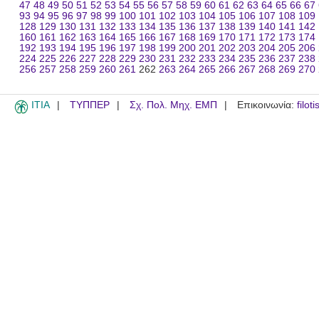
47
48
49
50
51
52
53
54
55
56
57
58
59
60
61
62
63
64
65
66
67
93
94
95
96
97
98
99
100
101
102
103
104
105
106
107
108
109
128
129
130
131
132
133
134
135
136
137
138
139
140
141
142
160
161
162
163
164
165
166
167
168
169
170
171
172
173
174
192
193
194
195
196
197
198
199
200
201
202
203
204
205
206
224
225
226
227
228
229
230
231
232
233
234
235
236
237
238
256
257
258
259
260
261
262
263
264
265
266
267
268
269
270
ITIA
ΤΥΠΠΕΡ
Σχ. Πολ. Μηχ. ΕΜΠ
Επικοινωνία:
filot