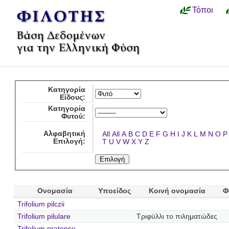
Τόποι
Κατηγορία
Είδους:
Κατηγορία
Φυτού:
Αλφαβητική
All
All
A
B
C
D
E
F
G
H
I
J
K
L
M
N
O
P
Επιλογή:
T
U
V
W
X
Y
Z
Ονομασία
Υποείδος
Κοινή ονομασία
Φ
Trifolium pilczii
Trifolium pilulare
Τριφύλλι το πιληματώδες
Trifolium pratense