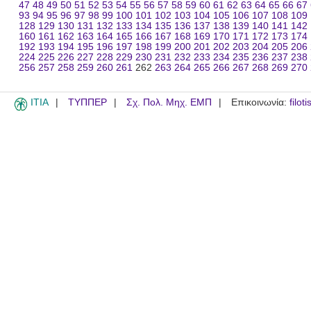
47
48
49
50
51
52
53
54
55
56
57
58
59
60
61
62
63
64
65
66
67
93
94
95
96
97
98
99
100
101
102
103
104
105
106
107
108
109
128
129
130
131
132
133
134
135
136
137
138
139
140
141
142
160
161
162
163
164
165
166
167
168
169
170
171
172
173
174
192
193
194
195
196
197
198
199
200
201
202
203
204
205
206
224
225
226
227
228
229
230
231
232
233
234
235
236
237
238
256
257
258
259
260
261
262
263
264
265
266
267
268
269
270
ITIA
ΤΥΠΠΕΡ
Σχ. Πολ. Μηχ. ΕΜΠ
Επικοινωνία:
filot