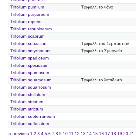
Trifolium pumilum
Τριφύλλι το νάνο
Trifolium purpureum
Trifolium repens
Trifolium resupinatum
Trifolium scabrum
Trifolium sebastiani
Τριφύλλι του Σεμπάστιαν
Trifolium smyrnaeum
Τριφύλλι το Σμυρναίο
Trifolium spadiceum
Trifolium speciosum
Trifolium spumosum
Trifolium squamosum
Τριφύλλι το λεπιδωτό
Trifolium squarrosum
Trifolium stellatum
Trifolium striatum
Trifolium strictum
Trifolium subterraneum
Trifolium suffocatum
‹‹ previous
1
2
3
4
5
6
7
8
9
10
11
12
13
14
15
16
17
18
19
20
21