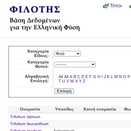
Τόποι
Κατηγορία
Είδους:
Κατηγορία
Φυτού:
Αλφαβητική
All
All
A
B
C
D
E
F
G
H
I
J
K
L
M
N
O
P
Επιλογή:
T
U
V
W
X
Y
Z
Ονομασία
Υποείδος
Κοινή ονομασία
Φω
Trifolium latinum
Trifolium leucanthum
Trifolium medium
balcanicum