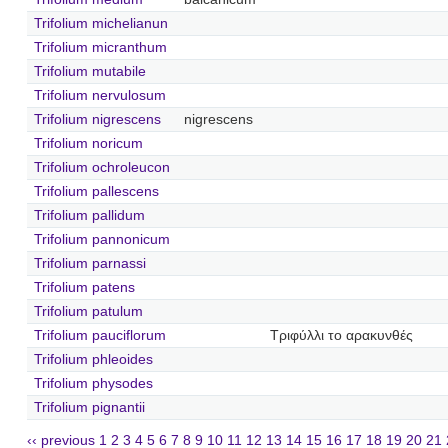
Trifolium michelianun
Trifolium micranthum
Trifolium mutabile
Trifolium nervulosum
Trifolium nigrescens
nigrescens
Trifolium noricum
Trifolium ochroleucon
Trifolium pallescens
Trifolium pallidum
Trifolium pannonicum
Trifolium parnassi
Trifolium patens
Trifolium patulum
Trifolium pauciflorum
Τριφύλλι το αρακυνθές
Trifolium phleoides
Trifolium physodes
Trifolium pignantii
‹‹ previous
1
2
3
4
5
6
7
8
9
10
11
12
13
14
15
16
17
18
19
20
21