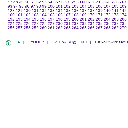
47
48
49
50
51
52
53
54
55
56
57
58
59
60
61
62
63
64
65
66
67
93
94
95
96
97
98
99
100
101
102
103
104
105
106
107
108
109
128
129
130
131
132
133
134
135
136
137
138
139
140
141
142
160
161
162
163
164
165
166
167
168
169
170
171
172
173
174
192
193
194
195
196
197
198
199
200
201
202
203
204
205
206
224
225
226
227
228
229
230
231
232
233
234
235
236
237
238
256
257
258
259
260
261
262
263
264
265
266
267
268
269
270
ITIA
ΤΥΠΠΕΡ
Σχ. Πολ. Μηχ. ΕΜΠ
Επικοινωνία:
filot