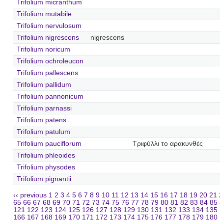
Trifolium micranthum
Trifolium mutabile
Trifolium nervulosum
Trifolium nigrescens
nigrescens
Trifolium noricum
Trifolium ochroleucon
Trifolium pallescens
Trifolium pallidum
Trifolium pannonicum
Trifolium parnassi
Trifolium patens
Trifolium patulum
Trifolium pauciflorum
Τριφύλλι το αρακυνθές
Trifolium phleoides
Trifolium physodes
Trifolium pignantii
‹‹ previous
1
2
3
4
5
6
7
8
9
10
11
12
13
14
15
16
17
18
19
20
21
65
66
67
68
69
70
71
72
73
74
75
76
77
78
79
80
81
82
83
84
85
121
122
123
124
125
126
127
128
129
130
131
132
133
134
135
166
167
168
169
170
171
172
173
174
175
176
177
178
179
180