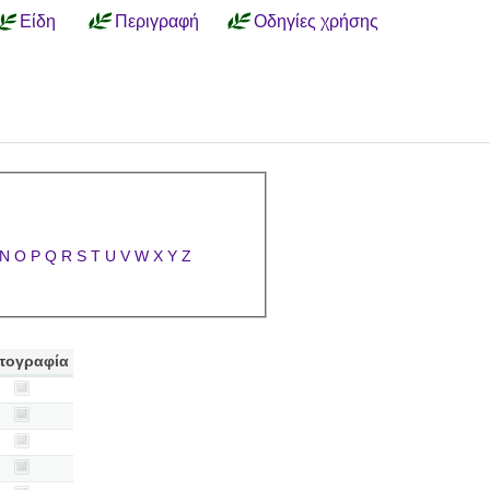
Είδη
Περιγραφή
Οδηγίες χρήσης
N
O
P
Q
R
S
T
U
V
W
X
Y
Z
τογραφία