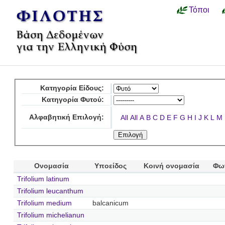
Τόποι
Κατηγορία Είδους:
Κατηγορία Φυτού:
Αλφαβητική Επιλογή:
All
All
A
B
C
D
E
F
G
H
I
J
K
L
M
Ονομασία
Υποείδος
Κοινή ονομασία
Φω
Trifolium latinum
Trifolium leucanthum
Trifolium medium
balcanicum
Trifolium michelianun