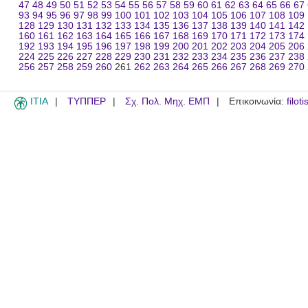
47
48
49
50
51
52
53
54
55
56
57
58
59
60
61
62
63
64
65
66
67
93
94
95
96
97
98
99
100
101
102
103
104
105
106
107
108
109
128
129
130
131
132
133
134
135
136
137
138
139
140
141
142
160
161
162
163
164
165
166
167
168
169
170
171
172
173
174
192
193
194
195
196
197
198
199
200
201
202
203
204
205
206
224
225
226
227
228
229
230
231
232
233
234
235
236
237
238
256
257
258
259
260
261
262
263
264
265
266
267
268
269
270
ITIA
ΤΥΠΠΕΡ
Σχ. Πολ. Μηχ. ΕΜΠ
Επικοινωνία:
filot