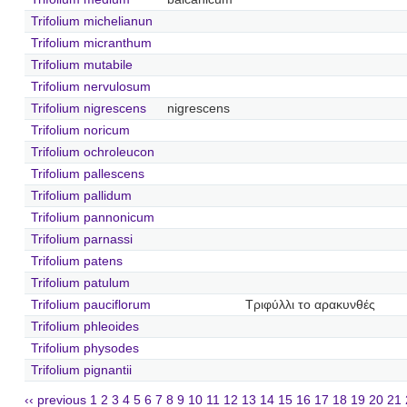
Trifolium michelianun
Trifolium micranthum
Trifolium mutabile
Trifolium nervulosum
Trifolium nigrescens
nigrescens
Trifolium noricum
Trifolium ochroleucon
Trifolium pallescens
Trifolium pallidum
Trifolium pannonicum
Trifolium parnassi
Trifolium patens
Trifolium patulum
Trifolium pauciflorum
Τριφύλλι το αρακυνθές
Trifolium phleoides
Trifolium physodes
Trifolium pignantii
‹‹ previous
1
2
3
4
5
6
7
8
9
10
11
12
13
14
15
16
17
18
19
20
21