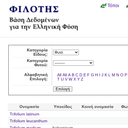
Τόποι
Κατηγορία
Είδους:
Κατηγορία
Φυτού:
Αλφαβητική
All
All
A
B
C
D
E
F
G
H
I
J
K
L
M
N
O
P
Επιλογή:
T
U
V
W
X
Y
Z
Ονομασία
Υποείδος
Κοινή ονομασία
Φω
Trifolium latinum
Trifolium leucanthum
Trifolium medium
balcanicum