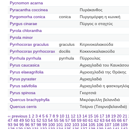
Pycnomon acarna
Pyracantha coccinea
Πυράκανθος
Pyrgomorha conica
conica
Πυργομόρφη η κωνική
Pyrgus cinarae
Πύργος ο σταχτύς
Pyrola chlorantha
Pyrola minor
Pyrrhocorax graculus
graculus
Κιτρινοκαλιακούδα
Pyrrhocorax pyrrhocorax
docilis
Κοκκινοκαλιακούδα
Pyrrhula pyrrhula
pyrrhula
Πύρρουλας
Pyrus caucasica
Αγριαχλαδιά του Καυκάσου
Pyrus elaeagrifolia
Αγριοαχλαδιά της Θράκης
Pyrus pyraster
Αγριαχλαδιά
Pyrus salvifolia
Αγριαχλαδιά η φασκομηλό
Pyrus spinosa
Γκορτσιά
Quercus brachyphylla
Μικρόφυλλη βελανιδιά
Quercus cerris
Τσέρνο (Τσερνοβελανιδιά)
‹‹ previous
1
2
3
4
5
6
7
8
9
10
11
12
13
14
15
16
17
18
19
20
21
47
48
49
50
51
52
53
54
55
56
57
58
59
60
61
62
63
64
65
66
67
93
94
95
96
97
98
99
100
101
102
103
104
105
106
107
108
109