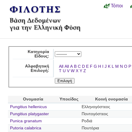
Τόποι
Κατηγορία
Είδους:
Αλφαβητική
All
All
A
B
C
D
E
F
G
H
I
J
K
L
M
N
O
P
Επιλογή:
T
U
V
W
X
Y
Z
Ονομασία
Υποείδος
Κοινή ονομασία
Pungitius hellenicus
Ελληνογόστεος
Pungitius platygaster
Ποντογόστεος
Punica granatum
Ροδιά
Putoria calabrica
Πουτόρια