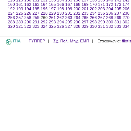
128
129
130
131
132
133
134
135
136
137
138
139
140
141
142
160
161
162
163
164
165
166
167
168
169
170
171
172
173
174
192
193
194
195
196
197
198
199
200
201
202
203
204
205
206
224
225
226
227
228
229
230
231
232
233
234
235
236
237
238
256
257
258
259
260
261
262
263
264
265
266
267
268
269
270
288
289
290
291
292
293
294
295
296
297
298
299
300
301
302
320
321
322
323
324
325
326
327
328
329
330
331
332
333
334
ITIA
ΤΥΠΠΕΡ
Σχ. Πολ. Μηχ. ΕΜΠ
Επικοινωνία:
filot