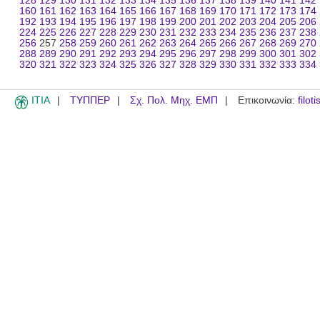
128
129
130
131
132
133
134
135
136
137
138
139
140
141
142
160
161
162
163
164
165
166
167
168
169
170
171
172
173
174
192
193
194
195
196
197
198
199
200
201
202
203
204
205
206
224
225
226
227
228
229
230
231
232
233
234
235
236
237
238
256
257
258
259
260
261
262
263
264
265
266
267
268
269
270
288
289
290
291
292
293
294
295
296
297
298
299
300
301
302
320
321
322
323
324
325
326
327
328
329
330
331
332
333
334
ITIA
ΤΥΠΠΕΡ
Σχ. Πολ. Μηχ. ΕΜΠ
Επικοινωνία:
filot