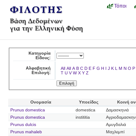
Τόποι
Κατηγορία
Είδους:
Αλφαβητική
All
All
A
B
C
D
E
F
G
H
I
J
K
L
M
N
O
P
Επιλογή:
T
U
V
W
X
Y
Z
Ονομασία
Υποείδος
Κοινή ο
Prunus domestica
domestica
Δαμασκηνιά
Prunus domestica
instititia
Αγριοδαμασκην
Prunus dulcis
Αμυγδαλιά
Prunus mahaleb
Μαχλεμπί