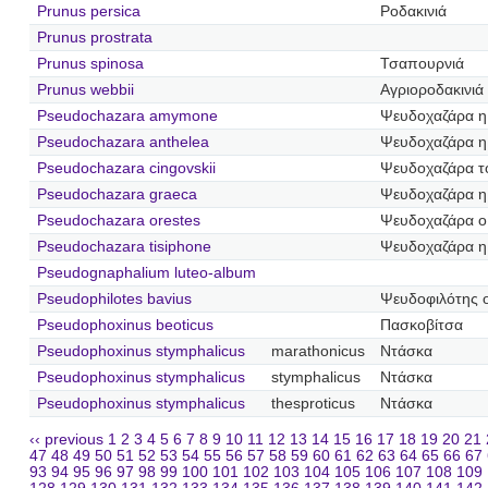
Prunus persica
Ροδακινιά
Prunus prostrata
Prunus spinosa
Τσαπουρνιά
Prunus webbii
Αγριοροδακινιά
Pseudochazara amymone
Ψευδοχαζάρα 
Pseudochazara anthelea
Ψευδοχαζάρα η
Pseudochazara cingovskii
Ψευδοχαζάρα τ
Pseudochazara graeca
Ψευδοχαζάρα η
Pseudochazara orestes
Ψευδοχαζάρα ο
Pseudochazara tisiphone
Ψευδοχαζάρα η
Pseudognaphalium luteo-album
Pseudophilotes bavius
Ψευδοφιλότης 
Pseudophoxinus beoticus
Πασκοβίτσα
Pseudophoxinus stymphalicus
marathonicus
Ντάσκα
Pseudophoxinus stymphalicus
stymphalicus
Ντάσκα
Pseudophoxinus stymphalicus
thesproticus
Ντάσκα
‹‹ previous
1
2
3
4
5
6
7
8
9
10
11
12
13
14
15
16
17
18
19
20
21
47
48
49
50
51
52
53
54
55
56
57
58
59
60
61
62
63
64
65
66
67
93
94
95
96
97
98
99
100
101
102
103
104
105
106
107
108
109