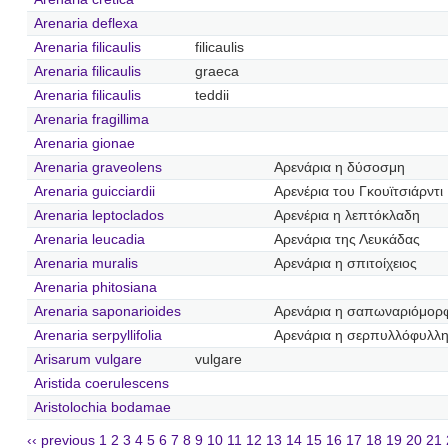
Arenaria deflexa
Arenaria filicaulis
filicaulis
Arenaria filicaulis
graeca
Arenaria filicaulis
teddii
Arenaria fragillima
Arenaria gionae
Arenaria graveolens
Αρενάρια η δύσοσμη
Arenaria guicciardii
Αρενέρια του Γκουϊτσιάρντι
Arenaria leptoclados
Αρενέρια η λεπτόκλαδη
Arenaria leucadia
Αρενάρια της Λευκάδας
Arenaria muralis
Αρενάρια η σπιτοίχειος
Arenaria phitosiana
Arenaria saponarioides
Αρενάρια η σαπωναριόμορ
Arenaria serpyllifolia
Αρενάρια η σερπυλλόφυλλ
Arisarum vulgare
vulgare
Aristida coerulescens
Aristolochia bodamae
‹‹ previous
1
2
3
4
5
6
7
8
9
10
11
12
13
14
15
16
17
18
19
20
21