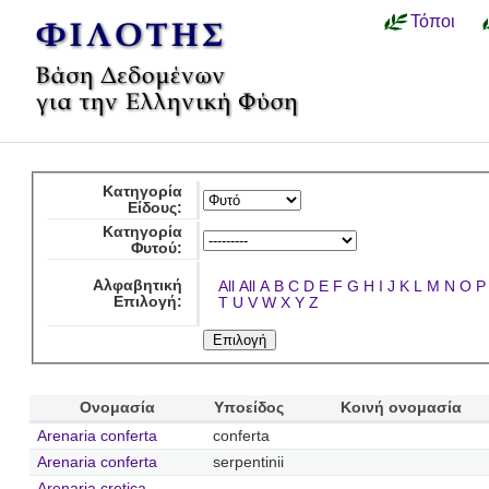
Τόποι
Κατηγορία
Είδους:
Κατηγορία
Φυτού:
Αλφαβητική
All
All
A
B
C
D
E
F
G
H
I
J
K
L
M
N
O
P
Επιλογή:
T
U
V
W
X
Y
Z
Ονομασία
Υποείδος
Κοινή ονομασία
Arenaria conferta
conferta
Arenaria conferta
serpentinii
Arenaria cretica