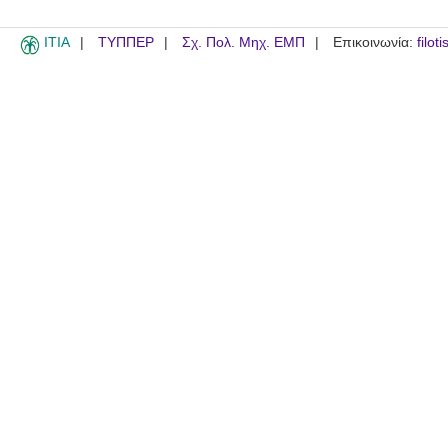
ITIA
ΤΥΠΠΕΡ
Σχ. Πολ. Μηχ. ΕΜΠ
Επικοινωνία:
filot