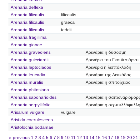
Arenaria deflexa
Arenaria filicaulis
filicaulis
Arenaria filicaulis
graeca
Arenaria filicaulis
teddii
Arenaria fragillima
Arenaria gionae
Arenaria graveolens
Αρενάρια η δύσοσμη
Arenaria guicciardii
Αρενέρια του Γκουϊτσιάρντι
Arenaria leptoclados
Αρενέρια η λεπτόκλαδη
Arenaria leucadia
Αρενάρια της Λευκάδας
Arenaria muralis
Αρενάρια η σπιτοίχειος
Arenaria phitosiana
Arenaria saponarioides
Αρενάρια η σαπωναριόμορ
Arenaria serpyllifolia
Αρενάρια η σερπυλλόφυλλ
Arisarum vulgare
vulgare
Aristida coerulescens
Aristolochia bodamae
‹‹ previous
1
2
3
4
5
6
7
8
9
10
11
12
13
14
15
16
17
18
19
20
21