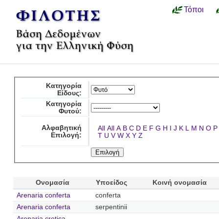
Τόποι
Κατηγορία
Είδους:
Κατηγορία
Φυτού:
Αλφαβητική
All
All
A
B
C
D
E
F
G
H
I
J
K
L
M
N
O
P
Επιλογή:
T
U
V
W
X
Y
Z
Ονομασία
Υποείδος
Κοινή ονομασία
Arenaria conferta
conferta
Arenaria conferta
serpentinii
Arenaria cretica