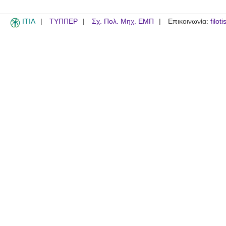
ITIA
ΤΥΠΠΕΡ
Σχ. Πολ. Μηχ. ΕΜΠ
Επικοινωνία:
filot