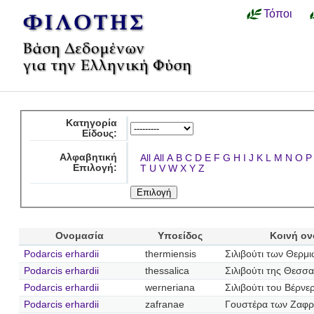
Τόποι
Κατηγορία
Είδους:
Αλφαβητική
All
All
A
B
C
D
E
F
G
H
I
J
K
L
M
N
O
P
Επιλογή:
T
U
V
W
X
Y
Z
Ονομασία
Υποείδος
Κοινή ο
Podarcis erhardii
thermiensis
Σιλιβούτι των Θερμ
Podarcis erhardii
thessalica
Σιλιβούτι της Θεσσα
Podarcis erhardii
werneriana
Σιλιβούτι του Βέρνε
Podarcis erhardii
zafranae
Γουστέρα των Ζαφρ