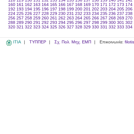
128
129
130
131
132
133
134
135
136
137
138
139
140
141
142
160
161
162
163
164
165
166
167
168
169
170
171
172
173
174
192
193
194
195
196
197
198
199
200
201
202
203
204
205
206
224
225
226
227
228
229
230
231
232
233
234
235
236
237
238
256
257
258
259
260
261
262
263
264
265
266
267
268
269
270
288
289
290
291
292
293
294
295
296
297
298
299
300
301
302
320
321
322
323
324
325
326
327
328
329
330
331
332
333
334
ITIA
ΤΥΠΠΕΡ
Σχ. Πολ. Μηχ. ΕΜΠ
Επικοινωνία:
filot