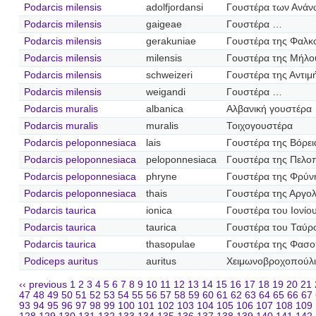
Podarcis milensis
adolfjordansi
Γουστέρα των Ανάν
Podarcis milensis
gaigeae
Γουστέρα …
Podarcis milensis
gerakuniae
Γουστέρα της Φαλκ
Podarcis milensis
milensis
Γουστέρα της Μήλο
Podarcis milensis
schweizeri
Γουστέρα της Αντιμ
Podarcis milensis
weigandi
Γουστέρα …
Podarcis muralis
albanica
Αλβανική γουστέρα
Podarcis muralis
muralis
Τοιχογουστέρα
Podarcis peloponnesiaca
lais
Γουστέρα της Βόρε
Podarcis peloponnesiaca
peloponnesiaca
Γουστέρα της Πελο
Podarcis peloponnesiaca
phryne
Γουστέρα της Φρύν
Podarcis peloponnesiaca
thais
Γουστέρα της Αργολ
Podarcis taurica
ionica
Γουστέρα του Ιονίο
Podarcis taurica
taurica
Γουστέρα του Ταύρ
Podarcis taurica
thasopulae
Γουστέρα της Φασ
Podiceps auritus
auritus
Χειμωνοβροχοπούλι
‹‹ previous
1
2
3
4
5
6
7
8
9
10
11
12
13
14
15
16
17
18
19
20
21
47
48
49
50
51
52
53
54
55
56
57
58
59
60
61
62
63
64
65
66
67
93
94
95
96
97
98
99
100
101
102
103
104
105
106
107
108
109