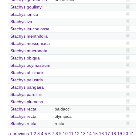
Stachys goulimyi
Stachys ionica
Stachys iva
Stachys leucoglossa
Stachys menthifolia
Stachys messeniaca
Stachys mucronata
Stachys obiqua
Stachys ocymastrum
Stachys officinalis
Stachys palustris
Stachys pangaea
Stachys parolinii
Stachys plumosa
Stachys recta
baldaccii
Stachys recta
olympica
Stachys recta
recta
‹‹ previous
1
2
3
4
5
6
7
8
9
10
11
12
13
14
15
16
17
18
19
20
21