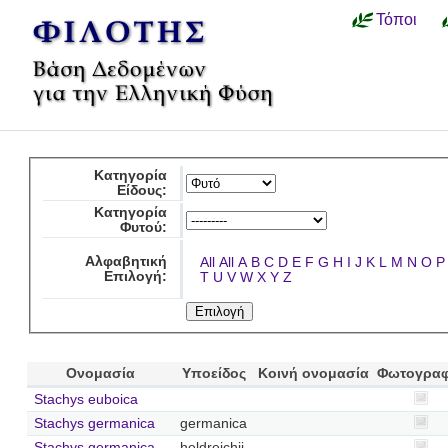
Τόποι
Κατηγορία
Είδους:
Κατηγορία
Φυτού:
Αλφαβητική
All
All
A
B
C
D
E
F
G
H
I
J
K
L
M
N
O
P
Επιλογή:
T
U
V
W
X
Y
Z
Ονομασία
Υποείδος
Κοινή ονομασία
Φωτογραφ
Stachys euboica
Stachys germanica
germanica
Stachys germanica
heldreichii