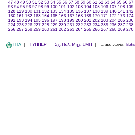
47
48
49
50
51
52
53
54
55
56
57
58
59
60
61
62
63
64
65
66
67
93
94
95
96
97
98
99
100
101
102
103
104
105
106
107
108
109
128
129
130
131
132
133
134
135
136
137
138
139
140
141
142
160
161
162
163
164
165
166
167
168
169
170
171
172
173
174
192
193
194
195
196
197
198
199
200
201
202
203
204
205
206
224
225
226
227
228
229
230
231
232
233
234
235
236
237
238
256
257
258
259
260
261
262
263
264
265
266
267
268
269
270
ITIA
ΤΥΠΠΕΡ
Σχ. Πολ. Μηχ. ΕΜΠ
Επικοινωνία:
filot