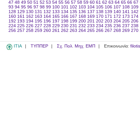
47
48
49
50
51
52
53
54
55
56
57
58
59
60
61
62
63
64
65
66
67
93
94
95
96
97
98
99
100
101
102
103
104
105
106
107
108
109
128
129
130
131
132
133
134
135
136
137
138
139
140
141
142
160
161
162
163
164
165
166
167
168
169
170
171
172
173
174
192
193
194
195
196
197
198
199
200
201
202
203
204
205
206
224
225
226
227
228
229
230
231
232
233
234
235
236
237
238
256
257
258
259
260
261
262
263
264
265
266
267
268
269
270
ITIA
ΤΥΠΠΕΡ
Σχ. Πολ. Μηχ. ΕΜΠ
Επικοινωνία:
filot