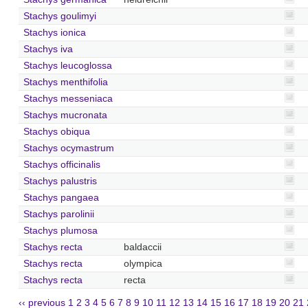
Stachys goulimyi
Stachys ionica
Stachys iva
Stachys leucoglossa
Stachys menthifolia
Stachys messeniaca
Stachys mucronata
Stachys obiqua
Stachys ocymastrum
Stachys officinalis
Stachys palustris
Stachys pangaea
Stachys parolinii
Stachys plumosa
Stachys recta
baldaccii
Stachys recta
olympica
Stachys recta
recta
‹‹ previous
1
2
3
4
5
6
7
8
9
10
11
12
13
14
15
16
17
18
19
20
21