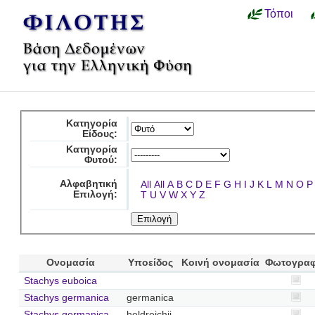
Τόποι
Κατηγορία
Είδους:
Κατηγορία
Φυτού:
Αλφαβητική
All
All
A
B
C
D
E
F
G
H
I
J
K
L
M
N
O
P
Επιλογή:
T
U
V
W
X
Y
Z
Ονομασία
Υποείδος
Κοινή ονομασία
Φωτογραφ
Stachys euboica
Stachys germanica
germanica
Stachys germanica
heldreichii