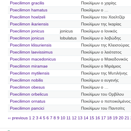
Poecilimon gracilis
Ποκιλίμων ο χαρίης
Poecilimon hamatus
Ποκιλίμων ο …
Poecilimon hoelzeli
Ποκιλίμων του Χοελτζέρ
Poecilimon ikariensis
Ποκιλίμων της Ικαρίας
Poecilimon jonicus
jonicus
Ποκιλίμων ο Ιονικός
Poecilimon jonicus
lobulatus
Ποκιλίμων ο λοβώδης
Poecilimon klisuriensis
Ποκιλίμων της Κλεισούρας
Poecilimon laevissimus
Ποκιλίμων ο λειότατος
Poecilimon macedonicus
Ποκιλίμων ο Μακεδονικός
Poecilimon miramae
Ποκιλίμων ο Μιράμιος
Poecilimon mytilensis
Ποκιλίμων της Μυτιλήνης
Poecilimon nobilis
Ποκιλίμων ο ευγενής
Poecilimon obesus
Ποκιλίμων ο …
Poecilimon orbelicus
Ποκιλίμων του Ορβίλου
Poecilimon ornatus
Ποκιλίμων ο πεποικιλμένος
Poecilimon pancici
Ποκιλίμων του Παντσίτς
‹‹ previous
1
2
3
4
5
6
7
8
9
10
11
12
13
14
15
16
17
18
19
20
21