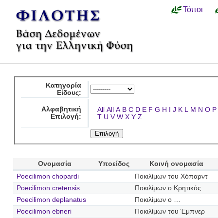
Τόποι
Κατηγορία
Είδους:
Αλφαβητική
All
All
A
B
C
D
E
F
G
H
I
J
K
L
M
N
O
P
Επιλογή:
T
U
V
W
X
Y
Z
Ονομασία
Υποείδος
Κοινή ονομασία
Poecilimon chopardi
Ποκιλίμων του Χόπαρντ
Poecilimon cretensis
Ποκιλίμων ο Κρητικός
Poecilimon deplanatus
Ποκιλίμων ο …
Poecilimon ebneri
Ποκιλίμων του Έμπνερ