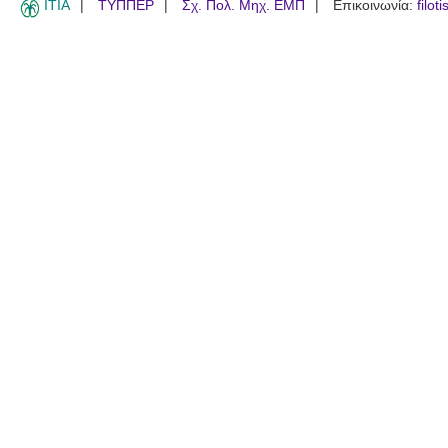
ITIA
ΤΥΠΠΕΡ
Σχ. Πολ. Μηχ. ΕΜΠ
Επικοινωνία:
filot