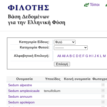
Τόποι
Κατηγορία Είδους:
Κατηγορία Φυτού:
Αλφαβητική Επιλογή:
All
All
A
B
C
D
E
F
G
H
I
J
K
L
M
Ονομασία
Υποείδος
Κοινή ονομασία
Φωτογρ
Sedum alpestre
Sedum amplexicaule
tenuifolium
Sedum annuum
Sedum apoleipon