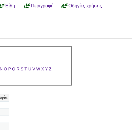
Είδη
Περιγραφή
Οδηγίες χρήσης
N
O
P
Q
R
S
T
U
V
W
X
Y
Z
αφία