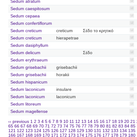
Sedum atratum
Sedum caespitosum
Sedum cepaea
Sedum confertiflorum
Sedum creticum
creticum
Σέδο το κρητικό
Sedum creticum
hierapetrae
Sedum dasiphyllum
Sedum delicum
Σέδο
Sedum erythraeum
Sedum grisebachii
grisebachii
Sedum grisebachii
horakii
Sedum hispanicum
Sedum laconicum
insulare
Sedum laconicum
laconicum
Sedum litoreum
Sedum magellense
‹‹ previous
1
2
3
4
5
6
7
8
9
10
11
12
13
14
15
16
17
18
19
20
21
65
66
67
68
69
70
71
72
73
74
75
76
77
78
79
80
81
82
83
84
85
121
122
123
124
125
126
127
128
129
130
131
132
133
134
135
166
167
168
169
170
171
172
173
174
175
176
177
178
179
180