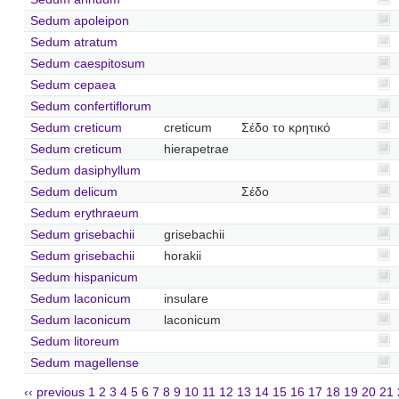
Sedum apoleipon
Sedum atratum
Sedum caespitosum
Sedum cepaea
Sedum confertiflorum
Sedum creticum
creticum
Σέδο το κρητικό
Sedum creticum
hierapetrae
Sedum dasiphyllum
Sedum delicum
Σέδο
Sedum erythraeum
Sedum grisebachii
grisebachii
Sedum grisebachii
horakii
Sedum hispanicum
Sedum laconicum
insulare
Sedum laconicum
laconicum
Sedum litoreum
Sedum magellense
‹‹ previous
1
2
3
4
5
6
7
8
9
10
11
12
13
14
15
16
17
18
19
20
21