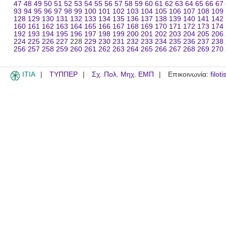
47
48
49
50
51
52
53
54
55
56
57
58
59
60
61
62
63
64
65
66
67
93
94
95
96
97
98
99
100
101
102
103
104
105
106
107
108
109
128
129
130
131
132
133
134
135
136
137
138
139
140
141
142
160
161
162
163
164
165
166
167
168
169
170
171
172
173
174
192
193
194
195
196
197
198
199
200
201
202
203
204
205
206
224
225
226
227
228
229
230
231
232
233
234
235
236
237
238
256
257
258
259
260
261
262
263
264
265
266
267
268
269
270
ITIA
ΤΥΠΠΕΡ
Σχ. Πολ. Μηχ. ΕΜΠ
Επικοινωνία:
filot