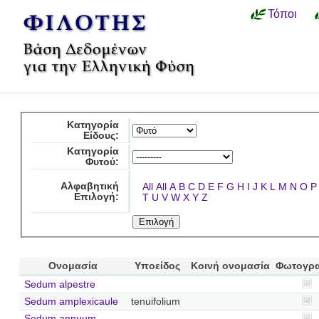
Τόποι
Κατηγορία
Είδους:
Κατηγορία
Φυτού:
Αλφαβητική
All
All
A
B
C
D
E
F
G
H
I
J
K
L
M
N
O
P
Επιλογή:
T
U
V
W
X
Y
Z
Ονομασία
Υποείδος
Κοινή ονομασία
Φωτογρ
Sedum alpestre
Sedum amplexicaule
tenuifolium
Sedum annuum