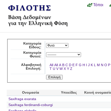
Τόποι
Κατηγορία
Είδους:
Κατηγορία
Φυτού:
Αλφαβητική
All
All
A
B
C
D
E
F
G
H
I
J
K
L
M
N
O
P
Επιλογή:
T
U
V
W
X
Y
Z
Ονομασία
Υποείδος
Κοινή ονομασί
Saxifraga exarata
Saxifraga ferdinandi-coburgi
Saxifraga glabella