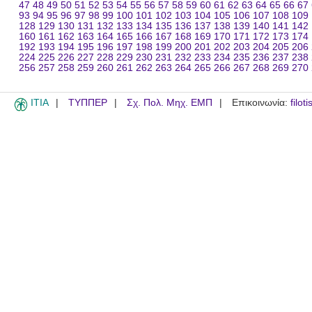
47
48
49
50
51
52
53
54
55
56
57
58
59
60
61
62
63
64
65
66
67
93
94
95
96
97
98
99
100
101
102
103
104
105
106
107
108
109
128
129
130
131
132
133
134
135
136
137
138
139
140
141
142
160
161
162
163
164
165
166
167
168
169
170
171
172
173
174
192
193
194
195
196
197
198
199
200
201
202
203
204
205
206
224
225
226
227
228
229
230
231
232
233
234
235
236
237
238
256
257
258
259
260
261
262
263
264
265
266
267
268
269
270
ITIA
ΤΥΠΠΕΡ
Σχ. Πολ. Μηχ. ΕΜΠ
Επικοινωνία:
filot