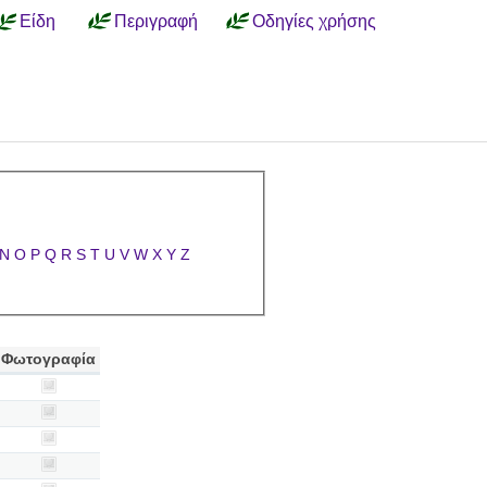
Είδη
Περιγραφή
Οδηγίες χρήσης
N
O
P
Q
R
S
T
U
V
W
X
Y
Z
Φωτογραφία