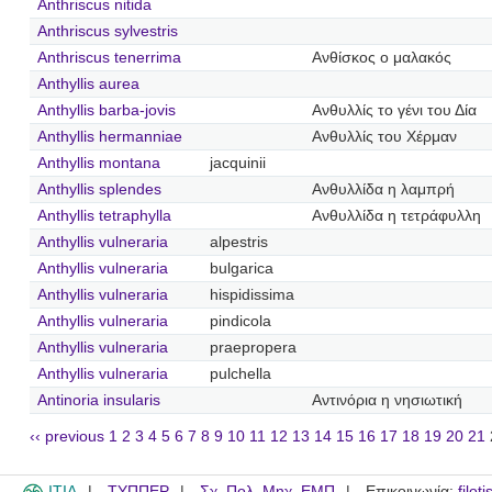
Anthriscus nitida
Anthriscus sylvestris
Anthriscus tenerrima
Ανθίσκος ο μαλακός
Anthyllis aurea
Anthyllis barba-jovis
Ανθυλλίς το γένι του Δία
Anthyllis hermanniae
Ανθυλλίς του Χέρμαν
Anthyllis montana
jacquinii
Anthyllis splendes
Ανθυλλίδα η λαμπρή
Anthyllis tetraphylla
Ανθυλλίδα η τετράφυλλη
Anthyllis vulneraria
alpestris
Anthyllis vulneraria
bulgarica
Anthyllis vulneraria
hispidissima
Anthyllis vulneraria
pindicola
Anthyllis vulneraria
praepropera
Anthyllis vulneraria
pulchella
Antinoria insularis
Αντινόρια η νησιωτική
‹‹ previous
1
2
3
4
5
6
7
8
9
10
11
12
13
14
15
16
17
18
19
20
21
ITIA
ΤΥΠΠΕΡ
Σχ. Πολ. Μηχ. ΕΜΠ
Επικοινωνία:
filot