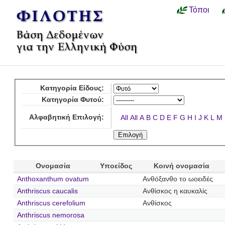
Τόποι
Κατηγορία Είδους:
Κατηγορία Φυτού:
Αλφαβητική Επιλογή:
All
All
A
B
C
D
E
F
G
H
I
J
K
L
M
Ονομασία
Υποείδος
Κοινή ονομασία
Anthoxanthum ovatum
Ανθόξανθο το ωοειδές
Anthriscus caucalis
Ανθίσκος η καυκαλίς
Anthriscus cerefolium
Ανθίσκος
Anthriscus nemorosa