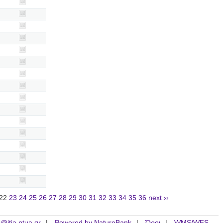
22
23
24
25
26
27
28
29
30
31
32
33
34
35
36
next ››
is@itia.ntua.gr
Powered by NatureBank
Όροι
WMS/WFS