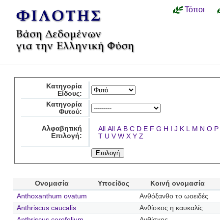
Τόποι
Κατηγορία
Είδους:
Κατηγορία
Φυτού:
Αλφαβητική
All
All
A
B
C
D
E
F
G
H
I
J
K
L
M
N
O
P
Επιλογή:
T
U
V
W
X
Y
Z
Ονομασία
Υποείδος
Κοινή ονομασία
Anthoxanthum ovatum
Ανθόξανθο το ωοειδές
Anthriscus caucalis
Ανθίσκος η καυκαλίς
Anthriscus cerefolium
Ανθίσκος