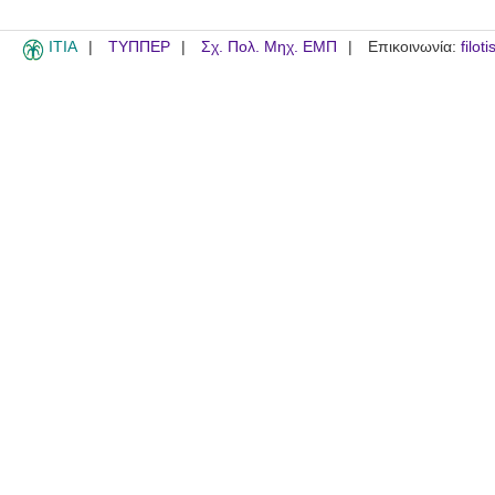
ITIA
ΤΥΠΠΕΡ
Σχ. Πολ. Μηχ. ΕΜΠ
Επικοινωνία:
filot