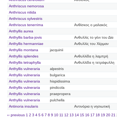
Anthriscus nemorosa
Anthriscus nitida
Anthriscus sylvestris
Anthriscus tenerrima
Ανθίσκος ο μαλακός
Anthyllis aurea
Anthyllis barba-jovis
Ανθυλλίς το γένι του Δία
Anthyllis hermanniae
Ανθυλλίς του Χέρμαν
Anthyllis montana
jacquinii
Anthyllis splendes
Ανθυλλίδα η λαμπρή
Anthyllis tetraphylla
Ανθυλλίδα η τετράφυλλη
Anthyllis vulneraria
alpestris
Anthyllis vulneraria
bulgarica
Anthyllis vulneraria
hispidissima
Anthyllis vulneraria
pindicola
Anthyllis vulneraria
praepropera
Anthyllis vulneraria
pulchella
Antinoria insularis
Αντινόρια η νησιωτική
‹‹ previous
1
2
3
4
5
6
7
8
9
10
11
12
13
14
15
16
17
18
19
20
21