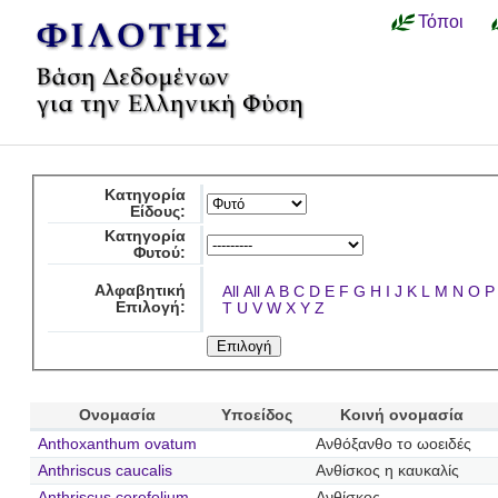
Τόποι
Κατηγορία
Είδους:
Κατηγορία
Φυτού:
Αλφαβητική
All
All
A
B
C
D
E
F
G
H
I
J
K
L
M
N
O
P
Επιλογή:
T
U
V
W
X
Y
Z
Ονομασία
Υποείδος
Κοινή ονομασία
Anthoxanthum ovatum
Ανθόξανθο το ωοειδές
Anthriscus caucalis
Ανθίσκος η καυκαλίς
Anthriscus cerefolium
Ανθίσκος