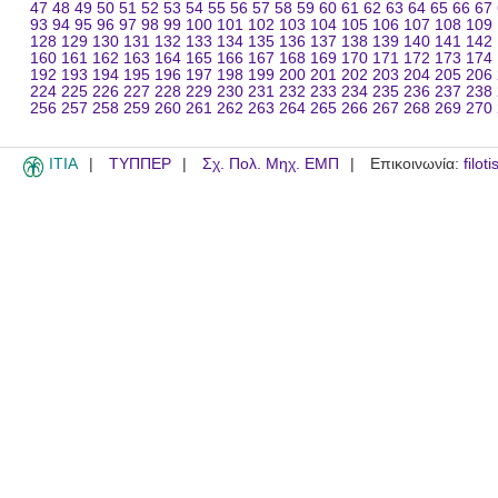
47
48
49
50
51
52
53
54
55
56
57
58
59
60
61
62
63
64
65
66
67
93
94
95
96
97
98
99
100
101
102
103
104
105
106
107
108
109
128
129
130
131
132
133
134
135
136
137
138
139
140
141
142
160
161
162
163
164
165
166
167
168
169
170
171
172
173
174
192
193
194
195
196
197
198
199
200
201
202
203
204
205
206
224
225
226
227
228
229
230
231
232
233
234
235
236
237
238
256
257
258
259
260
261
262
263
264
265
266
267
268
269
270
ITIA
ΤΥΠΠΕΡ
Σχ. Πολ. Μηχ. ΕΜΠ
Επικοινωνία:
filot