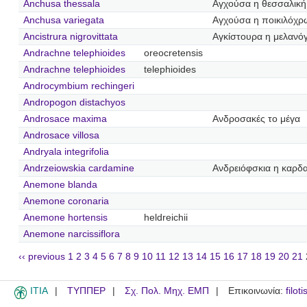
Anchusa thessala
Αγχούσα η θεσσαλική
Anchusa variegata
Αγχούσα η ποικιλόχ
Ancistrura nigrovittata
Αγκίστουρα η μελανό
Andrachne telephioides
oreocretensis
Andrachne telephioides
telephioides
Androcymbium rechingeri
Andropogon distachyos
Androsace maxima
Ανδροσακές το μέγα
Androsace villosa
Andryala integrifolia
Andrzeiowskia cardamine
Ανδρειόφσκια η καρδ
Anemone blanda
Anemone coronaria
Anemone hortensis
heldreichii
Anemone narcissiflora
‹‹ previous
1
2
3
4
5
6
7
8
9
10
11
12
13
14
15
16
17
18
19
20
21
ITIA
ΤΥΠΠΕΡ
Σχ. Πολ. Μηχ. ΕΜΠ
Επικοινωνία:
filot