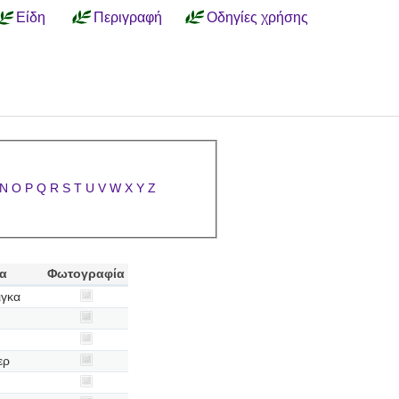
Είδη
Περιγραφή
Οδηγίες χρήσης
N
O
P
Q
R
S
T
U
V
W
X
Y
Z
α
Φωτογραφία
ιγκα
ερ