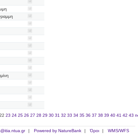
ρωμη
γραμμη
αμίνη
22
23
24
25
26
27
28
29
30
31
32
33
34
35
36
37
38
39
40
41
42
43
n
is@itia.ntua.gr
Powered by NatureBank
Όροι
WMS/WFS