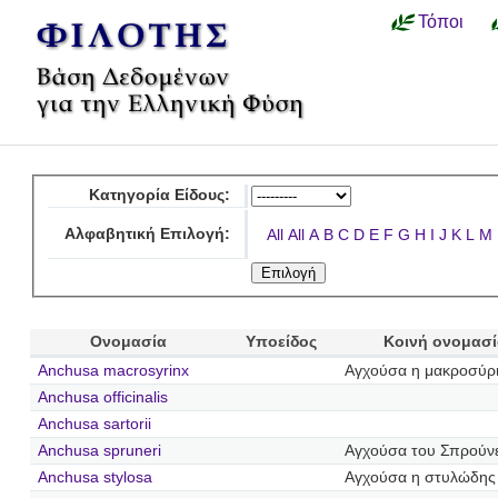
Τόποι
Κατηγορία Είδους:
Αλφαβητική Επιλογή:
All
All
A
B
C
D
E
F
G
H
I
J
K
L
M
Ονομασία
Υποείδος
Κοινή ονομασί
Anchusa macrosyrinx
Αγχούσα η μακροσύρ
Anchusa officinalis
Anchusa sartorii
Anchusa spruneri
Αγχούσα του Σπρούν
Anchusa stylosa
Αγχούσα η στυλώδης