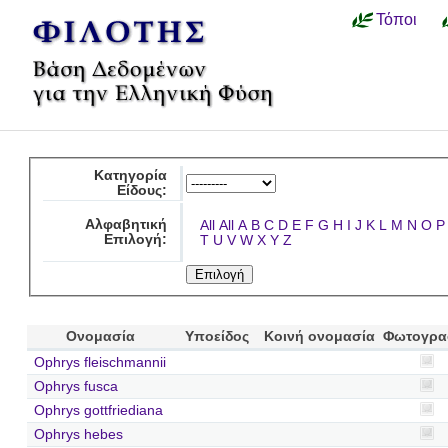
Τόποι
Κατηγορία
Είδους:
Αλφαβητική
All
All
A
B
C
D
E
F
G
H
I
J
K
L
M
N
O
P
Επιλογή:
T
U
V
W
X
Y
Z
Ονομασία
Υποείδος
Κοινή ονομασία
Φωτογρα
Ophrys fleischmannii
Ophrys fusca
Ophrys gottfriediana
Ophrys hebes