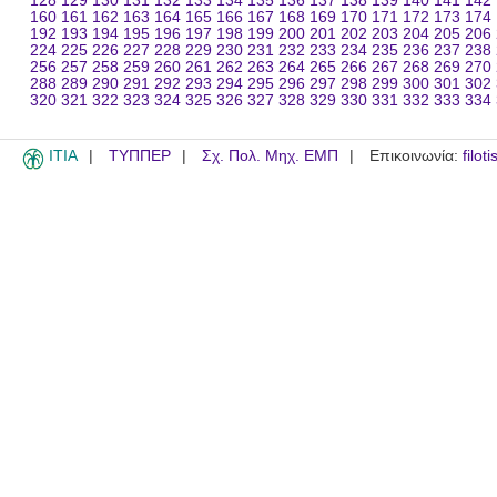
128
129
130
131
132
133
134
135
136
137
138
139
140
141
142
160
161
162
163
164
165
166
167
168
169
170
171
172
173
174
192
193
194
195
196
197
198
199
200
201
202
203
204
205
206
224
225
226
227
228
229
230
231
232
233
234
235
236
237
238
256
257
258
259
260
261
262
263
264
265
266
267
268
269
270
288
289
290
291
292
293
294
295
296
297
298
299
300
301
302
320
321
322
323
324
325
326
327
328
329
330
331
332
333
334
ITIA
ΤΥΠΠΕΡ
Σχ. Πολ. Μηχ. ΕΜΠ
Επικοινωνία:
filot