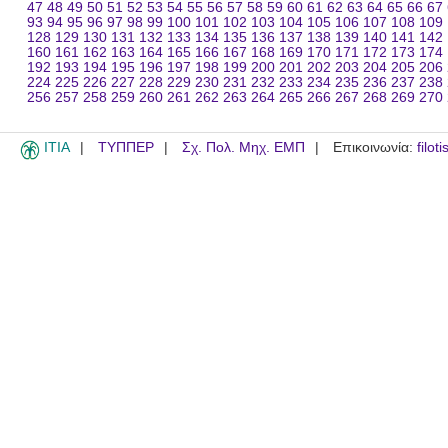
47
48
49
50
51
52
53
54
55
56
57
58
59
60
61
62
63
64
65
66
67
93
94
95
96
97
98
99
100
101
102
103
104
105
106
107
108
109
128
129
130
131
132
133
134
135
136
137
138
139
140
141
142
160
161
162
163
164
165
166
167
168
169
170
171
172
173
174
192
193
194
195
196
197
198
199
200
201
202
203
204
205
206
224
225
226
227
228
229
230
231
232
233
234
235
236
237
238
256
257
258
259
260
261
262
263
264
265
266
267
268
269
270
ITIA
ΤΥΠΠΕΡ
Σχ. Πολ. Μηχ. ΕΜΠ
Επικοινωνία:
filot