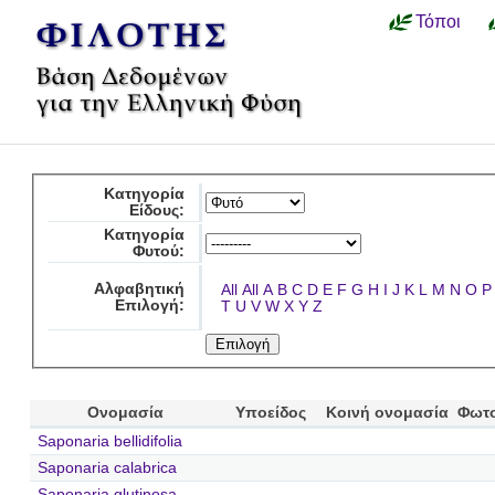
Τόποι
Κατηγορία
Είδους:
Κατηγορία
Φυτού:
Αλφαβητική
All
All
A
B
C
D
E
F
G
H
I
J
K
L
M
N
O
P
Επιλογή:
T
U
V
W
X
Y
Z
Ονομασία
Υποείδος
Κοινή ονομασία
Φωτ
Saponaria bellidifolia
Saponaria calabrica
Saponaria glutinosa