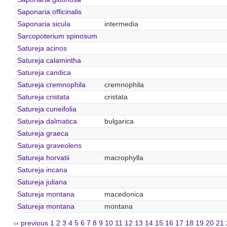
Saponaria officinalis
Saponaria sicula
intermedia
Sarcopoterium spinosum
Satureja acinos
Satureja calamintha
Satureja candica
Satureja cremnophila
cremnophila
Satureja cristata
cristata
Satureja cuneifolia
Satureja dalmatica
bulgarica
Satureja graeca
Satureja graveolens
Satureja horvatii
macrophylla
Satureja incana
Satureja juliana
Satureja montana
macedonica
Satureja montana
montana
‹‹ previous
1
2
3
4
5
6
7
8
9
10
11
12
13
14
15
16
17
18
19
20
21