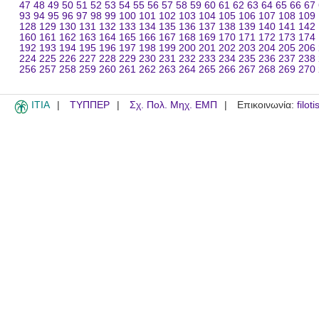
47
48
49
50
51
52
53
54
55
56
57
58
59
60
61
62
63
64
65
66
67
93
94
95
96
97
98
99
100
101
102
103
104
105
106
107
108
109
128
129
130
131
132
133
134
135
136
137
138
139
140
141
142
160
161
162
163
164
165
166
167
168
169
170
171
172
173
174
192
193
194
195
196
197
198
199
200
201
202
203
204
205
206
224
225
226
227
228
229
230
231
232
233
234
235
236
237
238
256
257
258
259
260
261
262
263
264
265
266
267
268
269
270
ITIA
ΤΥΠΠΕΡ
Σχ. Πολ. Μηχ. ΕΜΠ
Επικοινωνία:
filot