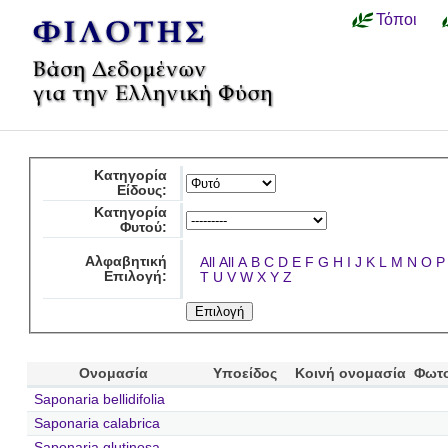
Τόποι
Κατηγορία
Είδους:
Κατηγορία
Φυτού:
Αλφαβητική
All
All
A
B
C
D
E
F
G
H
I
J
K
L
M
N
O
P
Επιλογή:
T
U
V
W
X
Y
Z
Ονομασία
Υποείδος
Κοινή ονομασία
Φωτ
Saponaria bellidifolia
Saponaria calabrica
Saponaria glutinosa