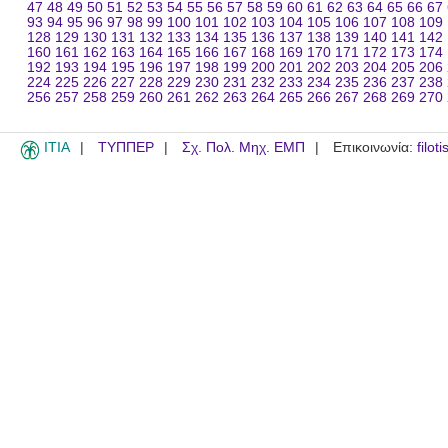
47
48
49
50
51
52
53
54
55
56
57
58
59
60
61
62
63
64
65
66
67
93
94
95
96
97
98
99
100
101
102
103
104
105
106
107
108
109
128
129
130
131
132
133
134
135
136
137
138
139
140
141
142
160
161
162
163
164
165
166
167
168
169
170
171
172
173
174
192
193
194
195
196
197
198
199
200
201
202
203
204
205
206
224
225
226
227
228
229
230
231
232
233
234
235
236
237
238
256
257
258
259
260
261
262
263
264
265
266
267
268
269
270
ITIA
ΤΥΠΠΕΡ
Σχ. Πολ. Μηχ. ΕΜΠ
Επικοινωνία:
filot