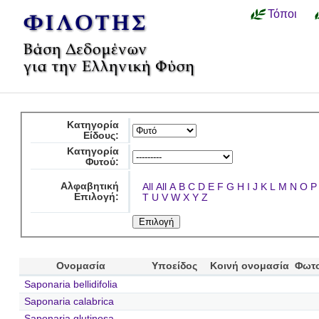
Τόποι
Κατηγορία
Είδους:
Κατηγορία
Φυτού:
Αλφαβητική
All
All
A
B
C
D
E
F
G
H
I
J
K
L
M
N
O
P
Επιλογή:
T
U
V
W
X
Y
Z
Ονομασία
Υποείδος
Κοινή ονομασία
Φωτ
Saponaria bellidifolia
Saponaria calabrica
Saponaria glutinosa