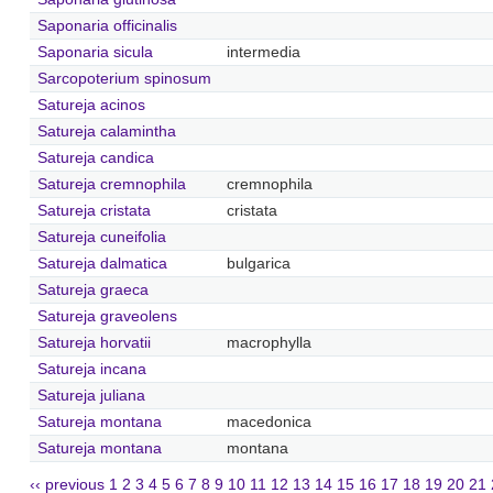
Saponaria officinalis
Saponaria sicula
intermedia
Sarcopoterium spinosum
Satureja acinos
Satureja calamintha
Satureja candica
Satureja cremnophila
cremnophila
Satureja cristata
cristata
Satureja cuneifolia
Satureja dalmatica
bulgarica
Satureja graeca
Satureja graveolens
Satureja horvatii
macrophylla
Satureja incana
Satureja juliana
Satureja montana
macedonica
Satureja montana
montana
‹‹ previous
1
2
3
4
5
6
7
8
9
10
11
12
13
14
15
16
17
18
19
20
21