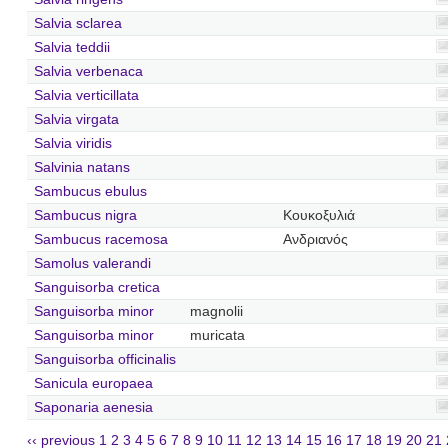
Salvia sclarea
Salvia teddii
Salvia verbenaca
Salvia verticillata
Salvia virgata
Salvia viridis
Salvinia natans
Sambucus ebulus
Sambucus nigra
Κουκοξυλιά
Sambucus racemosa
Ανδριανός
Samolus valerandi
Sanguisorba cretica
Sanguisorba minor
magnolii
Sanguisorba minor
muricata
Sanguisorba officinalis
Sanicula europaea
Saponaria aenesia
‹‹ previous
1
2
3
4
5
6
7
8
9
10
11
12
13
14
15
16
17
18
19
20
21