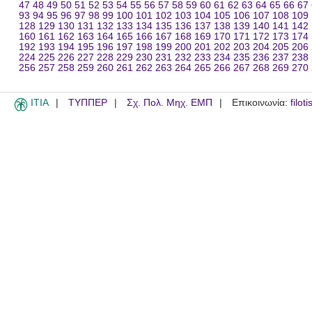
47
48
49
50
51
52
53
54
55
56
57
58
59
60
61
62
63
64
65
66
67
93
94
95
96
97
98
99
100
101
102
103
104
105
106
107
108
109
128
129
130
131
132
133
134
135
136
137
138
139
140
141
142
160
161
162
163
164
165
166
167
168
169
170
171
172
173
174
192
193
194
195
196
197
198
199
200
201
202
203
204
205
206
224
225
226
227
228
229
230
231
232
233
234
235
236
237
238
256
257
258
259
260
261
262
263
264
265
266
267
268
269
270
ITIA
ΤΥΠΠΕΡ
Σχ. Πολ. Μηχ. ΕΜΠ
Επικοινωνία:
filot