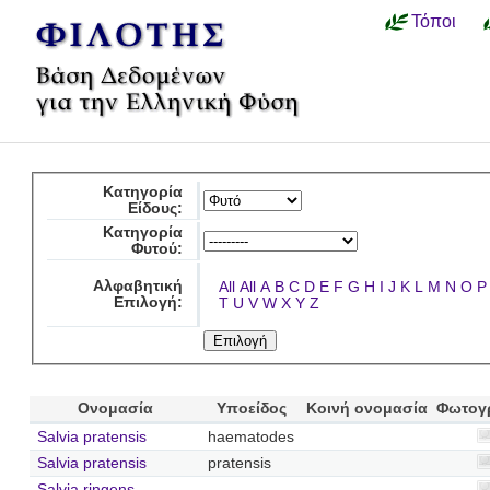
Τόποι
Κατηγορία
Είδους:
Κατηγορία
Φυτού:
Αλφαβητική
All
All
A
B
C
D
E
F
G
H
I
J
K
L
M
N
O
P
Επιλογή:
T
U
V
W
X
Y
Z
Ονομασία
Υποείδος
Κοινή ονομασία
Φωτογ
Salvia pratensis
haematodes
Salvia pratensis
pratensis
Salvia ringens