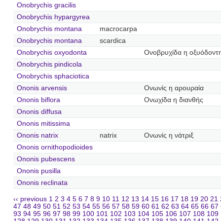
Onobrychis gracilis
Onobrychis hypargyrea
Onobrychis montana
macrocarpa
Onobrychis montana
scardica
Onobrychis oxyodonta
Ονοβρυχίδα η οξυόδοντ
Onobrychis pindicola
Onobrychis sphaciotica
Ononis arvensis
Ονωνίς η αρουραία
Ononis biflora
Ονωχίδα η διανθής
Ononis diffusa
Ononis mitissima
Ononis natrix
natrix
Ονωνίς η νάτριξ
Ononis ornithopodioides
Ononis pubescens
Ononis pusilla
Ononis reclinata
‹‹ previous
1
2
3
4
5
6
7
8
9
10
11
12
13
14
15
16
17
18
19
20
21
47
48
49
50
51
52
53
54
55
56
57
58
59
60
61
62
63
64
65
66
67
93
94
95
96
97
98
99
100
101
102
103
104
105
106
107
108
109