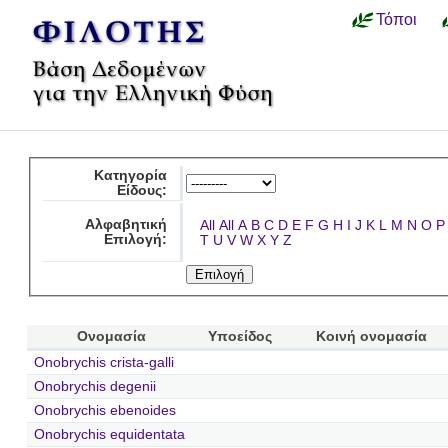
Τόποι
Κατηγορία
Είδους:
Αλφαβητική
All
All
A
B
C
D
E
F
G
H
I
J
K
L
M
N
O
P
Επιλογή:
T
U
V
W
X
Y
Z
Ονομασία
Υποείδος
Κοινή ονομασία
Onobrychis crista-galli
Onobrychis degenii
Onobrychis ebenoides
Onobrychis equidentata