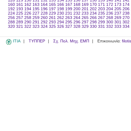
128
129
130
131
132
133
134
135
136
137
138
139
140
141
142
160
161
162
163
164
165
166
167
168
169
170
171
172
173
174
192
193
194
195
196
197
198
199
200
201
202
203
204
205
206
224
225
226
227
228
229
230
231
232
233
234
235
236
237
238
256
257
258
259
260
261
262
263
264
265
266
267
268
269
270
288
289
290
291
292
293
294
295
296
297
298
299
300
301
302
320
321
322
323
324
325
326
327
328
329
330
331
332
333
334
ITIA
ΤΥΠΠΕΡ
Σχ. Πολ. Μηχ. ΕΜΠ
Επικοινωνία:
filot