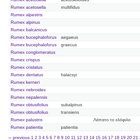
Rumex acetosella
multifidus
Rumex alpestris
Rumex alpinus
Rumex balcanicus
Rumex bucephaloforus
aegaeus
Rumex bucephaloforus
graecus
Rumex conglomeratus
Rumex crispus
Rumex cristatus
Rumex dentatus
halacsyi
Rumex kerneri
Rumex nebroides
Rumex nepalensis
Rumex obtusifolius
subalpinus
Rumex obtusifolius
transiens
Rumex palustris
Λάπατο το ελόφιλο
Rumex patientia
patientia
‹‹ previous
1
2
3
4
5
6
7
8
9
10
11
12
13
14
15
16
17
18
19
20
21