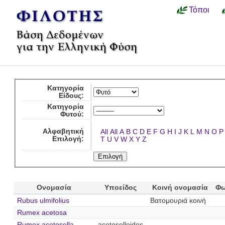
Τόποι
Κατηγορία
Είδους:
Κατηγορία
Φυτού:
Αλφαβητική
All
All
A
B
C
D
E
F
G
H
I
J
K
L
M
N
O
P
Επιλογή:
T
U
V
W
X
Y
Z
Ονομασία
Υποείδος
Κοινή ονομασία
Φω
Rubus ulmifolius
Βατομουριά κοινή
Rumex acetosa
Rumex acetosella
acetoselloides