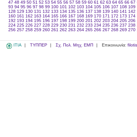
47
48
49
50
51
52
53
54
55
56
57
58
59
60
61
62
63
64
65
66
67
93
94
95
96
97
98
99
100
101
102
103
104
105
106
107
108
109
128
129
130
131
132
133
134
135
136
137
138
139
140
141
142
160
161
162
163
164
165
166
167
168
169
170
171
172
173
174
192
193
194
195
196
197
198
199
200
201
202
203
204
205
206
224
225
226
227
228
229
230
231
232
233
234
235
236
237
238
256
257
258
259
260
261
262
263
264
265
266
267
268
269
270
ITIA
ΤΥΠΠΕΡ
Σχ. Πολ. Μηχ. ΕΜΠ
Επικοινωνία:
filot