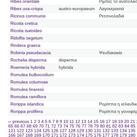
Ribes orientale
Ρίμπες το ανατολικ
Ribes uva-crispa
austro-europaeum
Λαγοκερασιά
Ricinus communis
Ρετσινολαδιά
Ricotia cretica
Ricotia isatoides
Ridolfia segetum
Rindera graeca
Robinia pseudacacia
Ψευδακακία
Rochelia disperma
disperma
Roemeria hybrida
hybrida
Romulea bulbocodium
Romulea columnae
Romulea linaresii
Romulea ramiflora
Rorippa islandica
Ρορίππα η ισλανδι
Rorippa prolifera
Ρορίππα η γονοφό
‹‹ previous
1
2
3
4
5
6
7
8
9
10
11
12
13
14
15
16
17
18
19
20
21
65
66
67
68
69
70
71
72
73
74
75
76
77
78
79
80
81
82
83
84
85
121
122
123
124
125
126
127
128
129
130
131
132
133
134
135
166
167
168
169
170
171
172
173
174
175
176
177
178
179
180