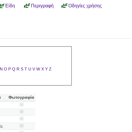
Είδη
Περιγραφή
Οδηγίες χρήσης
N
O
P
Q
R
S
T
U
V
W
X
Y
Z
α
Φωτογραφία
ές