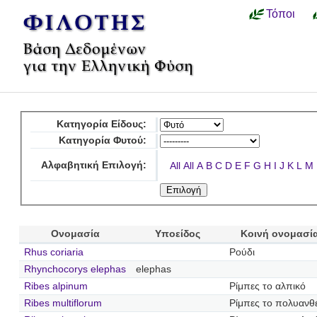
Τόποι
Κατηγορία Είδους:
Κατηγορία Φυτού:
Αλφαβητική Επιλογή:
All
All
A
B
C
D
E
F
G
H
I
J
K
L
M
Ονομασία
Υποείδος
Κοινή ονομασί
Rhus coriaria
Ρούδι
Rhynchocorys elephas
elephas
Ribes alpinum
Ρίμπες το αλπικό
Ribes multiflorum
Ρίμπες το πολυανθ