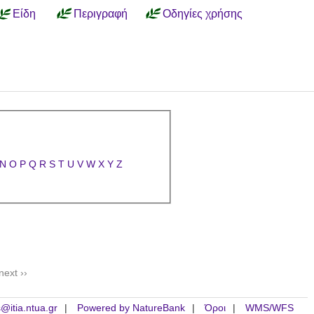
Είδη
Περιγραφή
Οδηγίες χρήσης
N
O
P
Q
R
S
T
U
V
W
X
Y
Z
next ››
is@itia.ntua.gr
Powered by NatureBank
Όροι
WMS/WFS