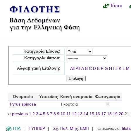
Τόποι
Κατηγορία Είδους:
Κατηγορία Φυτού:
Αλφαβητική Επιλογή:
All
All
A
B
C
D
E
F
G
H
I
J
K
L
M
Ονομασία
Υποείδος
Κοινή ονομασία
Φωτογραφία
Pyrus spinosa
Γκορτσιά
‹‹ previous
1
2
3
4
5
6
7
8
9
10
11
12
13
14
15
16
17
18
19
20
21
ITIA
ΤΥΠΠΕΡ
Σχ. Πολ. Μηχ. ΕΜΠ
Επικοινωνία:
filot