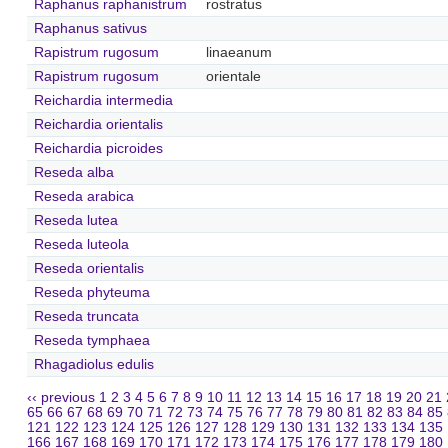
Raphanus raphanistrum
rostratus
Raphanus sativus
Rapistrum rugosum
linaeanum
Rapistrum rugosum
orientale
Reichardia intermedia
Reichardia orientalis
Reichardia picroides
Reseda alba
Reseda arabica
Reseda lutea
Reseda luteola
Reseda orientalis
Reseda phyteuma
Reseda truncata
Reseda tymphaea
Rhagadiolus edulis
‹‹ previous
1
2
3
4
5
6
7
8
9
10
11
12
13
14
15
16
17
18
19
20
21
65
66
67
68
69
70
71
72
73
74
75
76
77
78
79
80
81
82
83
84
85
121
122
123
124
125
126
127
128
129
130
131
132
133
134
135
166
167
168
169
170
171
172
173
174
175
176
177
178
179
180