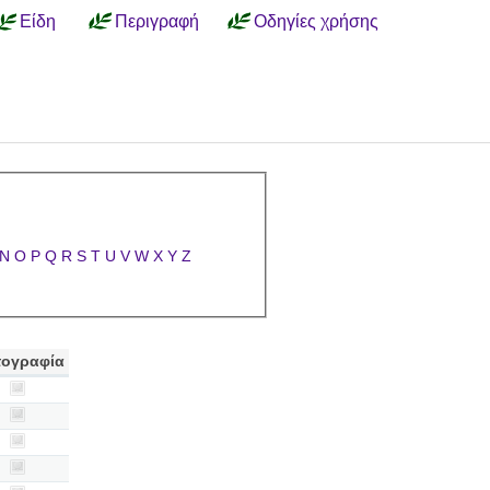
Είδη
Περιγραφή
Οδηγίες χρήσης
N
O
P
Q
R
S
T
U
V
W
X
Y
Z
ογραφία