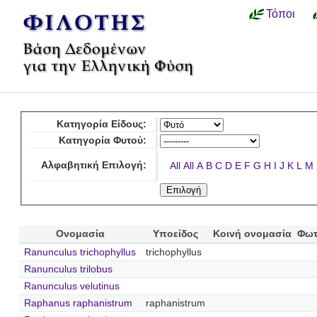
Τόποι
Κατηγορία Είδους:
Κατηγορία Φυτού:
Αλφαβητική Επιλογή:
All
All
A
B
C
D
E
F
G
H
I
J
K
L
M
Ονομασία
Υποείδος
Κοινή ονομασία
Φωτ
Ranunculus trichophyllus
trichophyllus
Ranunculus trilobus
Ranunculus velutinus
Raphanus raphanistrum
raphanistrum