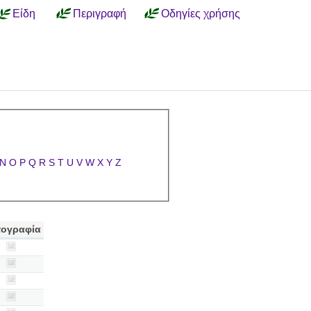
Είδη
Περιγραφή
Οδηγίες χρήσης
N
O
P
Q
R
S
T
U
V
W
X
Y
Z
ογραφία