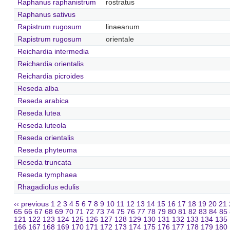
Raphanus raphanistrum
rostratus
Raphanus sativus
Rapistrum rugosum
linaeanum
Rapistrum rugosum
orientale
Reichardia intermedia
Reichardia orientalis
Reichardia picroides
Reseda alba
Reseda arabica
Reseda lutea
Reseda luteola
Reseda orientalis
Reseda phyteuma
Reseda truncata
Reseda tymphaea
Rhagadiolus edulis
‹‹ previous
1
2
3
4
5
6
7
8
9
10
11
12
13
14
15
16
17
18
19
20
21
65
66
67
68
69
70
71
72
73
74
75
76
77
78
79
80
81
82
83
84
85
121
122
123
124
125
126
127
128
129
130
131
132
133
134
135
166
167
168
169
170
171
172
173
174
175
176
177
178
179
180