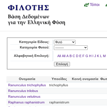
Τόποι
Κατηγορία Είδους:
Κατηγορία Φυτού:
Αλφαβητική Επιλογή:
All
All
A
B
C
D
E
F
G
H
I
J
K
L
M
Ονομασία
Υποείδος
Κοινή ονομασία
Φωτ
Ranunculus trichophyllus
trichophyllus
Ranunculus trilobus
Ranunculus velutinus
Raphanus raphanistrum
raphanistrum